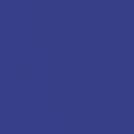
Лист медный
Лист латунный
Лист алюминиевый
Полоса, квадрат
Полоса г/к
Квадрат г/к
Квадрат конструкционный
Полоса медная
Балка, швеллер, уголок
Балка двутавровая
Балка низколегированная
Швеллер
Швеллер низколегированный
Швеллер гнутый
Уголок равнополочный
Уголок неравнополочный
Уголок низколегированный
Сетка, лента
Сетка стальная сварная
Сетка стальная плетеная(рабица)
Сетка стальная тканая
Лента стальная х/к упаковочная
Лента оцинкованная упаковочная