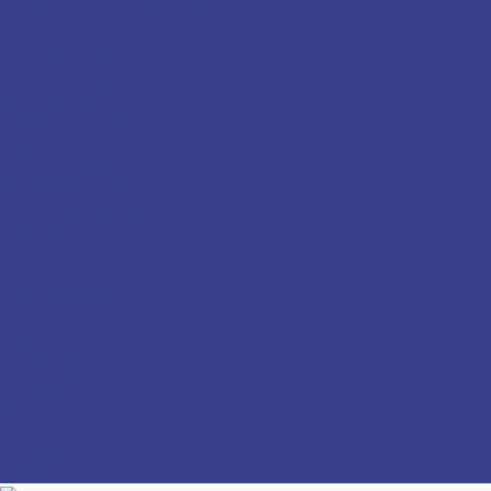
Фасонные части для канализации
Фитинги ПЭ/ПНД
Металлоизделия
Сварные заборы
Металлические столбы
Закладные детали
Услуги
Плазменная резка металла
Оцинковка металла
Лентопильная резка
О компании
Новости
Статьи
Сертификаты
Вопросы и ответы
Гарантия
Фотогалерея
Вакансии
Доставка
Оплата
Отзывы
Контакты