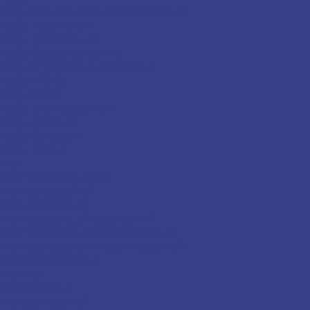
Трубы ВГП ,Э/С черные и оцинкованные
Трубы профильные
Трубы нержавеющие
Трубы бесшовные х/д и г/д
Трубы алюминиевые, дюралевые
Трубы ПЭ/ПНД
Трубы PPRC
Трубы канализационные
Трубы латунные
Трубы бронзовые
Трубы медные
Лист
Лист горячекатаный ст3
Лист кислотостойкий
Лист нержавеющий
Лист нержавеющий жаропрочный
Лист горячекатаный конструкционный
Лист горячекатаный низколегированный
Лист холоднокатаный
Лист ПВЛ
Лист рифленый
Лист оцинкованный