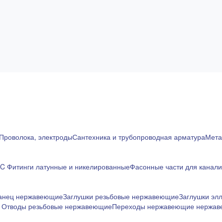
Проволока, электроды
Сантехника и трубопроводная арматура
Мета
RC
Фитинги латунные и никелированные
Фасонные части для канал
ланец нержавеющие
Заглушки резьбовые нержавеющие
Заглушки эл
е
Отводы резьбовые нержавеющие
Переходы нержавеющие нержа