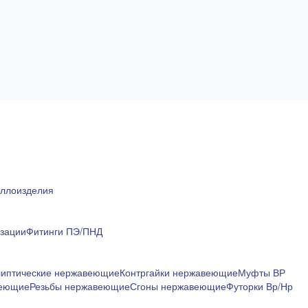
ллоизделия
изации
Фитинги ПЭ/ПНД
липтические нержавеющие
Контргайки нержавеющие
Муфты ВР
веющие
Резьбы нержавеющие
Сгоны нержавеющие
Футорки Вр/Нр