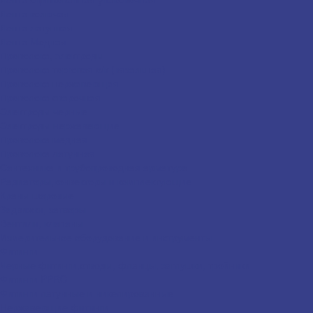
Лента колючая
Лента латунная
Лента Медная
Проволока, электроды
Проволока торговая о/к (вязальная)
Проволока нержавеющая
Проволока сварочная
Электроды черные
Электроды нержавеющие
Проволока медная
Проволока латунная
Сантехника и трубопроводная арматура
Радиаторы,конвекторы и комплектующие
Краны шаровые
Задвижки, затворы
Вентили, клапаны
Измерительное оборудование и инструменты
Фитинги
Черные фитинги,отводы, фланцы, заглушки, тройники
Фитинги PPRC
Фитинги латунные и никелированные
Нержавеющие фитинги