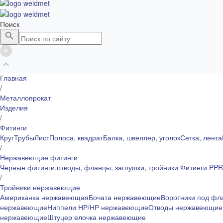
Поиск
Главная
/
Металлопрокат
Изделия
/
Фитинги
Круг
Трубы
Лист
Полоса, квадрат
Балка, швеллер, уголок
Сетка, лента
/
Нержавеющие фитинги
Черные фитинги,отводы, фланцы, заглушки, тройники
Фитинги PP
/
Тройники нержавеющие
Американка нержавеющая
Бочата нержавеющие
Воротники под ф
нержавеющие
Ниппели НР/НР нержавеющие
Отводы нержавеющи
нержавеющие
Штуцер елочка нержавеющие