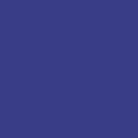
Горизонтальные проточные воздухосборники
Вертикальные проточные воздухосборники
Колесоотбойники
Заглушки плоские для труб
Гребёнка для воды (распределительный коллектор)
Вешалки для хоккейной формы
Маски для хоккейных шлемов
Барьеры спортивные
Кронштейны для регистров отопления
Металлопрокат
Круг
Круг нержавеющий
Круг нержавеющий жаропрочный
Круг горячекатаный
Круг калиброванный
Круг горячекатаный конструкционный
Круг горячекатаный инструментальный
Круг медный
Круг латунный
Круг алюминиевый
Круг дюралевый
Круг бронзовый
Трубы