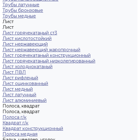
Трубы латунные
Трубы бронзовые
Трубы медные
Лист
Лист
Лист горячекатаный ст3
Лист кислотостойкий
Лист нержавеющий
Лист нержавеющий жаропрочный
Лист горячекатаный конструкционный
Лист горячекатаный низколегированный
Лист холоднокатаный
Лист ПВЛ
Лист рифленый
Лист оцинкованный
Лист медный
Лист латунный
Лист алюминиевый
Полоса, квадрат
Полоса, квадрат
Полоса г/к
Квадрат г/к
Квадрат конструкционный
Полоса медная
Балка, швеллер, уголок