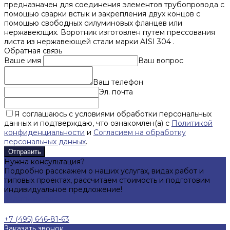
предназначен для соединения элементов трубопровода с
помощью сварки встык и закрепления двух концов с
помощью свободных силуминовых фланцев или
нержавеющих. Воротник изготовлен путем прессования
листа из нержавеющей стали марки AISI 304 .
Обратная связь
Ваше имя
Ваш вопрос
Ваш телефон
Эл. почта
Я соглашаюсь с условиями обработки персональных
данных и подтверждаю, что ознакомлен(а) с
Политикой
конфиденциальности
и
Согласием на обработку
персональных данных
.
Отправить
Нужна консультация?
Подробно расскажем о наших услугах, видах работ и
типовых проектах, рассчитаем стоимость и подготовим
индивидуальное предложение!
Задать вопрос
+7 (495) 646-81-63
Заказать звонок