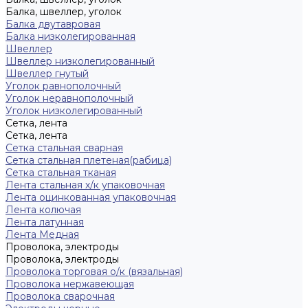
Балка, швеллер, уголок
Балка двутавровая
Балка низколегированная
Швеллер
Швеллер низколегированный
Швеллер гнутый
Уголок равнополочный
Уголок неравнополочный
Уголок низколегированный
Сетка, лента
Сетка, лента
Сетка стальная сварная
Сетка стальная плетеная(рабица)
Сетка стальная тканая
Лента стальная х/к упаковочная
Лента оцинкованная упаковочная
Лента колючая
Лента латунная
Лента Медная
Проволока, электроды
Проволока, электроды
Проволока торговая о/к (вязальная)
Проволока нержавеющая
Проволока сварочная