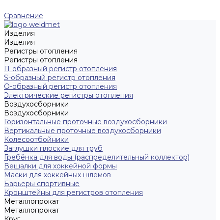
Сравнение
Изделия
Изделия
Регистры отопления
Регистры отопления
П-образный регистр отопления
S-образный регистр отопления
O-образный регистр отопления
Электрические регистры отопления
Воздухосборники
Воздухосборники
Горизонтальные проточные воздухосборники
Вертикальные проточные воздухосборники
Колесоотбойники
Заглушки плоские для труб
Гребёнка для воды (распределительный коллектор)
Вешалки для хоккейной формы
Маски для хоккейных шлемов
Барьеры спортивные
Кронштейны для регистров отопления
Металлопрокат
Металлопрокат
Круг