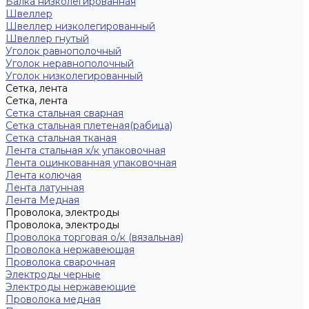
Балка низколегированная
Швеллер
Швеллер низколегированный
Швеллер гнутый
Уголок равнополочный
Уголок неравнополочный
Уголок низколегированный
Сетка, лента
Сетка, лента
Сетка стальная сварная
Сетка стальная плетеная(рабица)
Сетка стальная тканая
Лента стальная х/к упаковочная
Лента оцинкованная упаковочная
Лента колючая
Лента латунная
Лента Медная
Проволока, электроды
Проволока, электроды
Проволока торговая о/к (вязальная)
Проволока нержавеющая
Проволока сварочная
Электроды черные
Электроды нержавеющие
Проволока медная