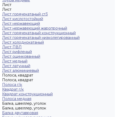
Трубы медные
Лист
Лист
Лист горячекатаный ст3
Лист кислотостойкий
Лист нержавеющий
Лист нержавеющий жаропрочный
Лист горячекатаный конструкционный
Лист горячекатаный низколегированный
Лист холоднокатаный
Лист ПВЛ
Лист рифленый
Лист оцинкованный
Лист медный
Лист латунный
Лист алюминиевый
Полоса, квадрат
Полоса, квадрат
Полоса г/к
Квадрат г/к
Квадрат конструкционный
Полоса медная
Балка, швеллер, уголок
Балка, швеллер, уголок
Балка двутавровая