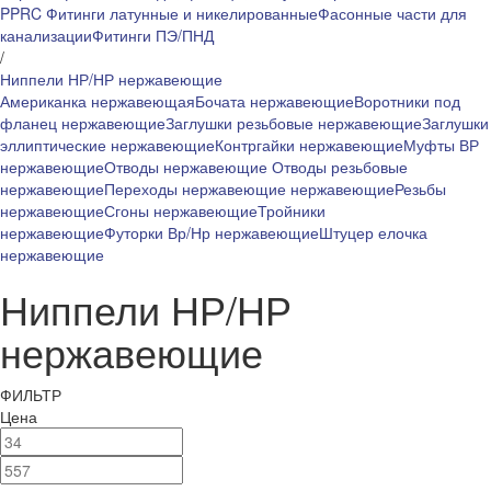
PPRC
Фитинги латунные и никелированные
Фасонные части для
канализации
Фитинги ПЭ/ПНД
/
Ниппели НР/НР нержавеющие
Американка нержавеющая
Бочата нержавеющие
Воротники под
фланец нержавеющие
Заглушки резьбовые нержавеющие
Заглушки
эллиптические нержавеющие
Контргайки нержавеющие
Муфты ВР
нержавеющие
Отводы нержавеющие
Отводы резьбовые
нержавеющие
Переходы нержавеющие нержавеющие
Резьбы
нержавеющие
Сгоны нержавеющие
Тройники
нержавеющие
Футорки Вр/Нр нержавеющие
Штуцер елочка
нержавеющие
Ниппели НР/НР
нержавеющие
ФИЛЬТР
Цена