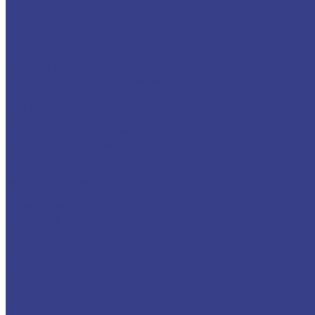
Проволока латунная
Сантехника и трубопроводная арматура
Радиаторы,конвекторы и комплектующие
Краны шаровые
Задвижки, затворы
Вентили, клапаны
Измерительное оборудование и инструменты
Фитинги
Черные фитинги,отводы, фланцы, заглушки, тройники
Фитинги PPRC
Фитинги латунные и никелированные
Нержавеющие фитинги
Фасонные части для канализации
Фитинги ПЭ/ПНД
Металлоизделия
Сварные заборы
Металлические столбы
Закладные детали
Услуги
Плазменная резка металла
Оцинковка металла
Лентопильная резка
О компании
Новости
Статьи