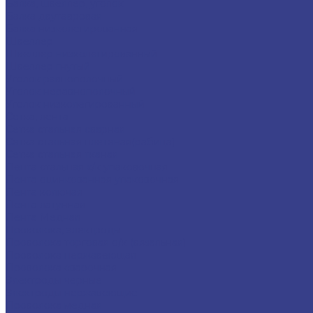
Балка, швеллер, уголок
Балка двутавровая
Балка низколегированная
Швеллер
Швеллер низколегированный
Швеллер гнутый
Уголок равнополочный
Уголок неравнополочный
Уголок низколегированный
Сетка, лента
Сетка стальная сварная
Сетка стальная плетеная(рабица)
Сетка стальная тканая
Лента стальная х/к упаковочная
Лента оцинкованная упаковочная
Лента колючая
Лента латунная
Лента Медная
Проволока, электроды
Проволока торговая о/к (вязальная)
Проволока нержавеющая
Проволока сварочная
Электроды черные
Электроды нержавеющие
Проволока медная