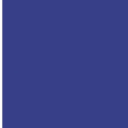
Трубы ПЭ/ПНД
Трубы PPRC
Трубы канализационные
Трубы латунные
Трубы бронзовые
Трубы медные
Лист
Лист горячекатаный ст3
Лист кислотостойкий
Лист нержавеющий
Лист нержавеющий жаропрочный
Лист горячекатаный конструкционный
Лист горячекатаный низколегированный
Лист холоднокатаный
Лист ПВЛ
Лист рифленый
Лист оцинкованный
Лист медный
Лист латунный
Лист алюминиевый
Полоса, квадрат
Полоса г/к
Квадрат г/к
Квадрат конструкционный
Полоса медная