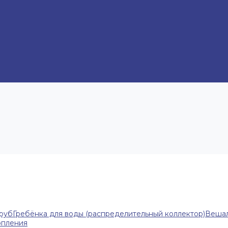
труб
Гребёнка для воды (распределительный коллектор)
Вешал
опления