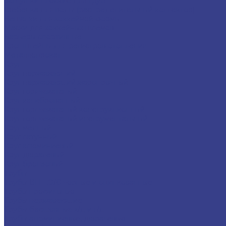
Заглушки плоские для труб
Гребёнка для воды (распределительный коллектор)
Вешалки для хоккейной формы
Маски для хоккейных шлемов
Барьеры спортивные
Кронштейны для регистров отопления
Металлопрокат
Круг
Круг нержавеющий
Круг нержавеющий жаропрочный
Круг горячекатаный
Круг калиброванный
Круг горячекатаный конструкционный
Круг горячекатаный инструментальный
Круг медный
Круг латунный
Круг алюминиевый
Круг дюралевый
Круг бронзовый
Трубы
Трубы ВГП ,Э/С черные и оцинкованные
Трубы профильные
Трубы нержавеющие
Трубы бесшовные х/д и г/д
Трубы алюминиевые, дюралевые