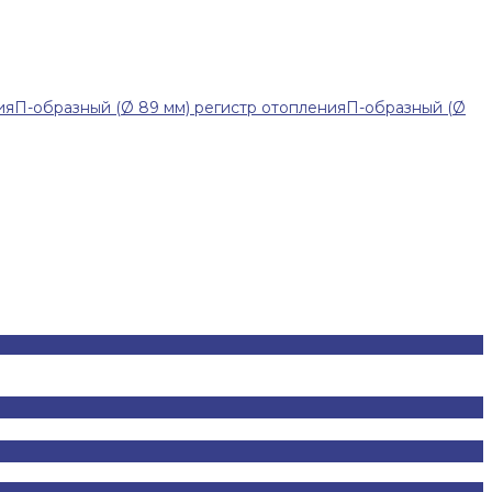
ия
П-образный (Ø 89 мм) регистр отопления
П-образный (Ø