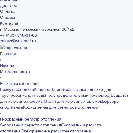
Доставка
Оплата
Отзывы
Контакты
г. Москва, Рязанский проспект, 86/1с2
+7 (495) 646-81-63
zakaz@weldmet.ru
Главная
/
Изделия
Металлопрокат
/
Регистры отопления
Воздухосборники
Колесоотбойники
Заглушки плоские для
труб
Гребёнка для воды (распределительный коллектор)
Вешалки
для хоккейной формы
Маски для хоккейных шлемов
Барьеры
спортивные
Кронштейны для регистров отопления
/
П-образный регистр отопления
S-образный регистр отопления
O-образный регистр
отопления
Электрические регистры отопления