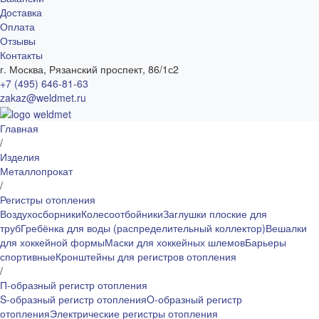
Доставка
Оплата
Отзывы
Контакты
г. Москва, Рязанский проспект, 86/1с2
+7 (495) 646-81-63
zakaz@weldmet.ru
Главная
/
Изделия
Металлопрокат
/
Регистры отопления
Воздухосборники
Колесоотбойники
Заглушки плоские для
труб
Гребёнка для воды (распределительный коллектор)
Вешалки
для хоккейной формы
Маски для хоккейных шлемов
Барьеры
спортивные
Кронштейны для регистров отопления
/
П-образный регистр отопления
S-образный регистр отопления
O-образный регистр
отопления
Электрические регистры отопления