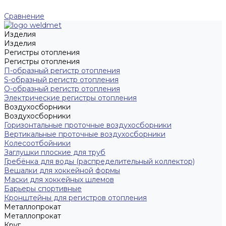
Сравнение
Изделия
Изделия
Регистры отопления
Регистры отопления
П-образный регистр отопления
S-образный регистр отопления
O-образный регистр отопления
Электрические регистры отопления
Воздухосборники
Воздухосборники
Горизонтальные проточные воздухосборники
Вертикальные проточные воздухосборники
Колесоотбойники
Заглушки плоские для труб
Гребёнка для воды (распределительный коллектор)
Вешалки для хоккейной формы
Маски для хоккейных шлемов
Барьеры спортивные
Кронштейны для регистров отопления
Металлопрокат
Металлопрокат
Круг