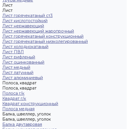
Трубы медные
Лист
Лист
Лист горячекатаный ст3
Лист кислотостойкий
Лист нержавеющий
Лист нержавеющий жаропрочный
Лист горячекатаный конструкционный
Лист горячекатаный низколегированный
Лист холоднокатаный
Лист ПВЛ
Лист рифленый
Лист оцинкованный
Лист медный
Лист латунный
Лист алюминиевый
Полоса, квадрат
Полоса, квадрат
Полоса г/к
Квадрат г/к
Квадрат конструкционный
Полоса медная
Балка, швеллер, уголок
Балка, швеллер, уголок
Балка двутавровая