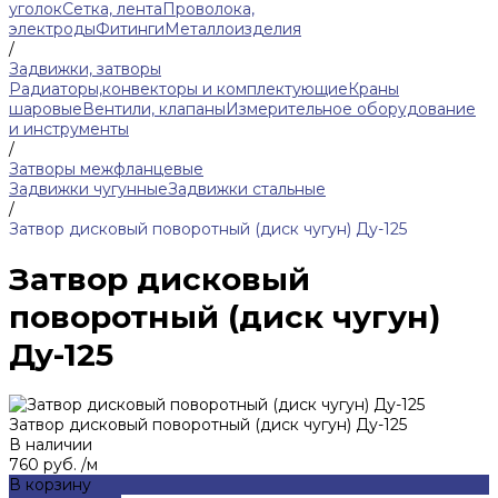
уголок
Сетка, лента
Проволока,
электроды
Фитинги
Металлоизделия
/
Задвижки, затворы
Радиаторы,конвекторы и комплектующие
Краны
шаровые
Вентили, клапаны
Измерительное оборудование
и инструменты
/
Затворы межфланцевые
Задвижки чугунные
Задвижки стальные
/
Затвор дисковый поворотный (диск чугун) Ду-125
Затвор дисковый
поворотный (диск чугун)
Ду-125
Затвор дисковый поворотный (диск чугун) Ду-125
В наличии
760 руб.
/
м
В корзину