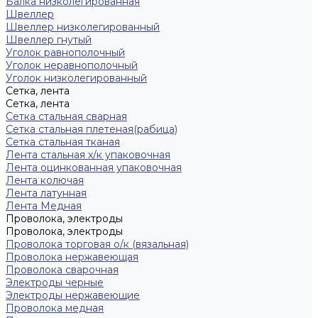
Балка низколегированная
Швеллер
Швеллер низколегированный
Швеллер гнутый
Уголок равнополочный
Уголок неравнополочный
Уголок низколегированный
Сетка, лента
Сетка, лента
Сетка стальная сварная
Сетка стальная плетеная(рабица)
Сетка стальная тканая
Лента стальная х/к упаковочная
Лента оцинкованная упаковочная
Лента колючая
Лента латунная
Лента Медная
Проволока, электроды
Проволока, электроды
Проволока торговая о/к (вязальная)
Проволока нержавеющая
Проволока сварочная
Электроды черные
Электроды нержавеющие
Проволока медная