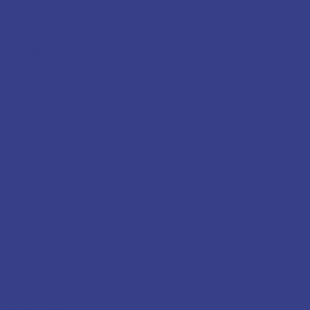
Трубы ВГП ,Э/С черные и оцинкованные
Трубы профильные
Трубы нержавеющие
Трубы бесшовные х/д и г/д
Трубы алюминиевые, дюралевые
Трубы ПЭ/ПНД
Трубы PPRC
Трубы канализационные
Трубы латунные
Трубы бронзовые
Трубы медные
Лист
Лист горячекатаный ст3
Лист кислотостойкий
Лист нержавеющий
Лист нержавеющий жаропрочный
Лист горячекатаный конструкционный
Лист горячекатаный низколегированный
Лист холоднокатаный
Лист ПВЛ
Лист рифленый
Лист оцинкованный