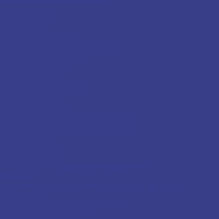
Лента колючая
Лента латунная
Лента Медная
Проволока, электроды
Проволока торговая о/к (вязальная)
Проволока нержавеющая
Проволока сварочная
Электроды черные
Электроды нержавеющие
Проволока медная
Проволока латунная
Сантехника и трубопроводная арматура
Радиаторы,конвекторы и комплектующие
Краны шаровые
Задвижки, затворы
Вентили, клапаны
Измерительное оборудование и инструменты
Фитинги
Черные фитинги,отводы, фланцы, заглушки, тройники
Фитинги PPRC
Фитинги латунные и никелированные
Нержавеющие фитинги