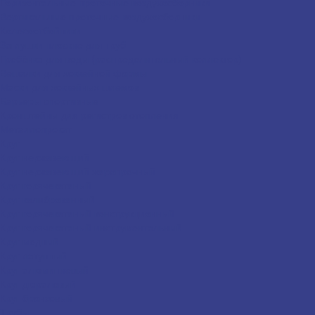
Горизонтальные проточные воздухосборники
Вертикальные проточные воздухосборники
Колесоотбойники
Заглушки плоские для труб
Гребёнка для воды (распределительный коллектор)
Вешалки для хоккейной формы
Маски для хоккейных шлемов
Барьеры спортивные
Кронштейны для регистров отопления
Металлопрокат
Круг
Круг нержавеющий
Круг нержавеющий жаропрочный
Круг горячекатаный
Круг калиброванный
Круг горячекатаный конструкционный
Круг горячекатаный инструментальный
Круг медный
Круг латунный
Круг алюминиевый
Круг дюралевый
Круг бронзовый
Трубы