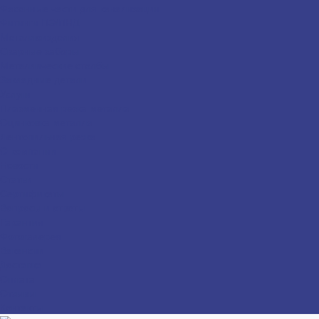
Фасонные части для канализации
Фитинги ПЭ/ПНД
Металлоизделия
Сварные заборы
Металлические столбы
Закладные детали
Услуги
Плазменная резка металла
Оцинковка металла
Лентопильная резка
О компании
Новости
Статьи
Сертификаты
Вопросы и ответы
Гарантия
Фотогалерея
Вакансии
Доставка
Оплата
Отзывы
Контакты