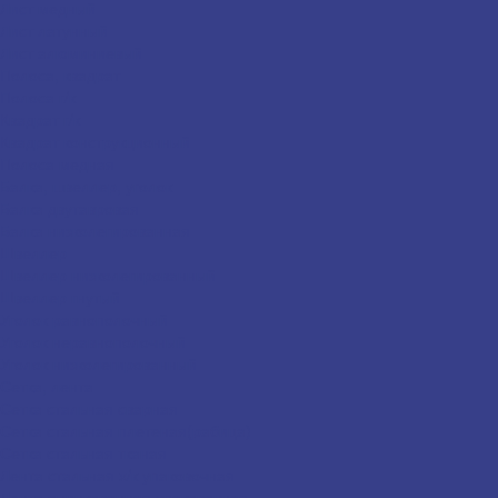
Лист медный
Лист латунный
Лист алюминиевый
Полоса, квадрат
Полоса г/к
Квадрат г/к
Квадрат конструкционный
Полоса медная
Балка, швеллер, уголок
Балка двутавровая
Балка низколегированная
Швеллер
Швеллер низколегированный
Швеллер гнутый
Уголок равнополочный
Уголок неравнополочный
Уголок низколегированный
Сетка, лента
Сетка стальная сварная
Сетка стальная плетеная(рабица)
Сетка стальная тканая
Лента стальная х/к упаковочная
Лента оцинкованная упаковочная