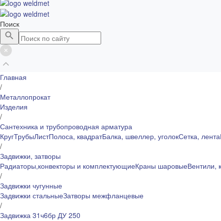
Поиск
Главная
/
Металлопрокат
Изделия
/
Сантехника и трубопроводная арматура
Круг
Трубы
Лист
Полоса, квадрат
Балка, швеллер, уголок
Сетка, лента
/
Задвижки, затворы
Радиаторы,конвекторы и комплектующие
Краны шаровые
Вентили, 
/
Задвижки чугунные
Задвижки стальные
Затворы межфланцевые
/
Задвижка 31ч6бр ДУ 250