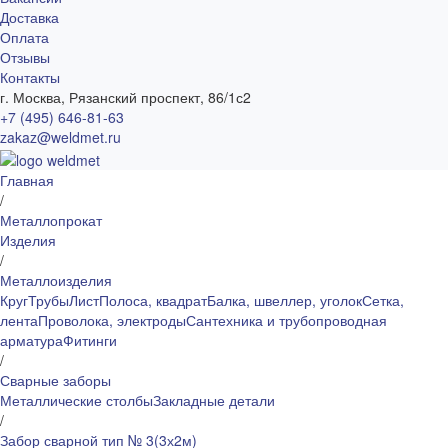
Доставка
Оплата
Отзывы
Контакты
г. Москва, Рязанский проспект, 86/1с2
+7 (495) 646-81-63
zakaz@weldmet.ru
Главная
/
Металлопрокат
Изделия
/
Металлоизделия
Круг
Трубы
Лист
Полоса, квадрат
Балка, швеллер, уголок
Сетка,
лента
Проволока, электроды
Сантехника и трубопроводная
арматура
Фитинги
/
Сварные заборы
Металлические столбы
Закладные детали
/
Забор сварной тип № 3(3х2м)