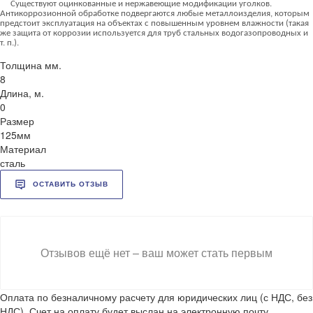
Существуют оцинкованные и нержавеющие модификации уголков.
Антикоррозионной обработке подвергаются любые металлоизделия, которым
предстоит эксплуатация на объектах с повышенным уровнем влажности (такая
же защита от коррозии используется для труб стальных водогазопроводных и
т. п.).
Толщина мм.
8
Длина, м.
0
Размер
125мм
Материал
сталь
ОСТАВИТЬ ОТЗЫВ
Отзывов ещё нет – ваш может стать первым
Оплата по безналичному расчету для юридических лиц (с НДС, без
НДС). Счет на оплату будет выслан на электронную почту.