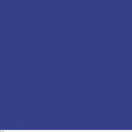
Фасонные части для канализации
Фитинги ПЭ/ПНД
Металлоизделия
Сварные заборы
Металлические столбы
Закладные детали
Услуги
Плазменная резка металла
Оцинковка металла
Лентопильная резка
О компании
Новости
Статьи
Сертификаты
Вопросы и ответы
Гарантия
Фотогалерея
Вакансии
Доставка
Оплата
Отзывы
Контакты