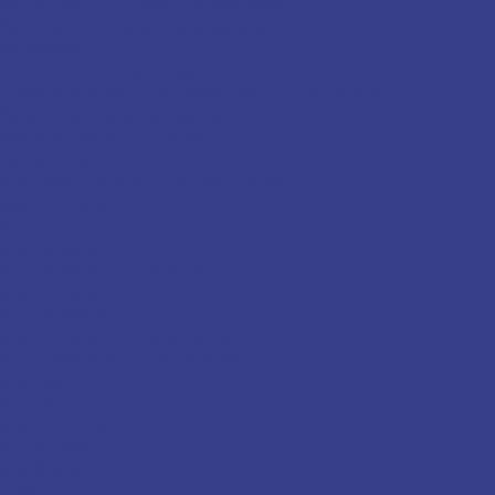
Горизонтальные проточные воздухосборники
Вертикальные проточные воздухосборники
Колесоотбойники
Заглушки плоские для труб
Гребёнка для воды (распределительный коллектор)
Вешалки для хоккейной формы
Маски для хоккейных шлемов
Барьеры спортивные
Кронштейны для регистров отопления
Металлопрокат
Круг
Круг нержавеющий
Круг нержавеющий жаропрочный
Круг горячекатаный
Круг калиброванный
Круг горячекатаный конструкционный
Круг горячекатаный инструментальный
Круг медный
Круг латунный
Круг алюминиевый
Круг дюралевый
Круг бронзовый
Трубы