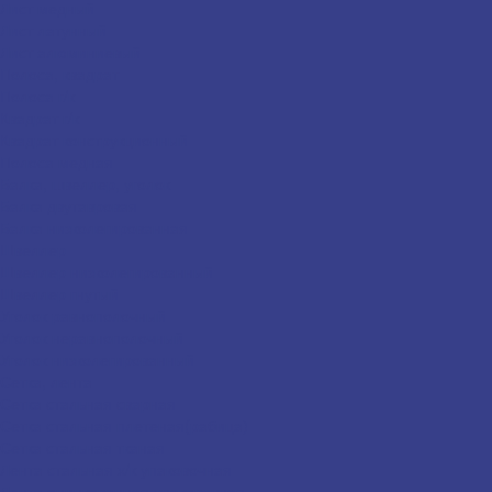
Лист медный
Лист латунный
Лист алюминиевый
Полоса, квадрат
Полоса г/к
Квадрат г/к
Квадрат конструкционный
Полоса медная
Балка, швеллер, уголок
Балка двутавровая
Балка низколегированная
Швеллер
Швеллер низколегированный
Швеллер гнутый
Уголок равнополочный
Уголок неравнополочный
Уголок низколегированный
Сетка, лента
Сетка стальная сварная
Сетка стальная плетеная(рабица)
Сетка стальная тканая
Лента стальная х/к упаковочная
Лента оцинкованная упаковочная