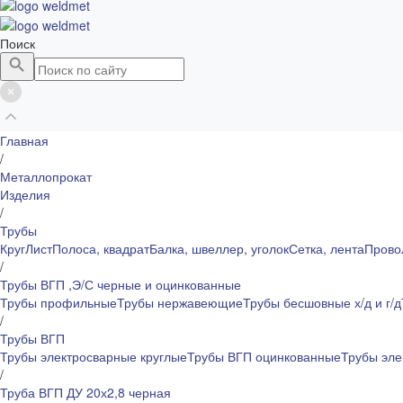
Поиск
Главная
/
Металлопрокат
Изделия
/
Трубы
Круг
Лист
Полоса, квадрат
Балка, швеллер, уголок
Сетка, лента
Прово
/
Трубы ВГП ,Э/С черные и оцинкованные
Трубы профильные
Трубы нержавеющие
Трубы бесшовные х/д и г/д
/
Трубы ВГП
Трубы электросварные круглые
Трубы ВГП оцинкованные
Трубы эле
/
Труба ВГП ДУ 20х2,8 черная