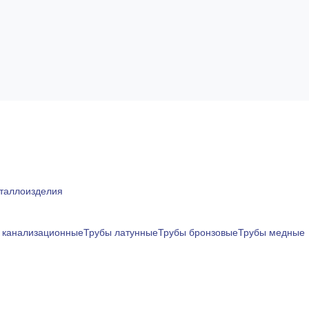
таллоизделия
 канализационные
Трубы латунные
Трубы бронзовые
Трубы медные