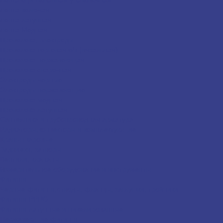
Лента колючая
Лента латунная
Лента Медная
Проволока, электроды
Проволока торговая о/к (вязальная)
Проволока нержавеющая
Проволока сварочная
Электроды черные
Электроды нержавеющие
Проволока медная
Проволока латунная
Сантехника и трубопроводная арматура
Радиаторы,конвекторы и комплектующие
Краны шаровые
Задвижки, затворы
Вентили, клапаны
Измерительное оборудование и инструменты
Фитинги
Черные фитинги,отводы, фланцы, заглушки, тройники
Фитинги PPRC
Фитинги латунные и никелированные
Нержавеющие фитинги