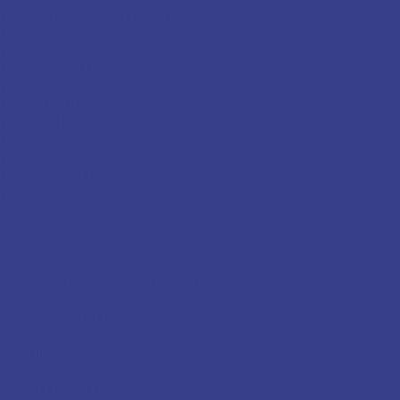
Трубы ВГП ,Э/С черные и оцинкованные
Трубы профильные
Трубы нержавеющие
Трубы бесшовные х/д и г/д
Трубы алюминиевые, дюралевые
Трубы ПЭ/ПНД
Трубы PPRC
Трубы канализационные
Трубы латунные
Трубы бронзовые
Трубы медные
Лист
Лист горячекатаный ст3
Лист кислотостойкий
Лист нержавеющий
Лист нержавеющий жаропрочный
Лист горячекатаный конструкционный
Лист горячекатаный низколегированный
Лист холоднокатаный
Лист ПВЛ
Лист рифленый
Лист оцинкованный