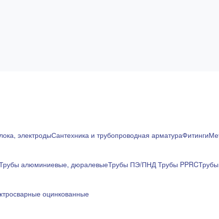
лока, электроды
Сантехника и трубопроводная арматура
Фитинги
Ме
Трубы алюминиевые, дюралевые
Трубы ПЭ/ПНД
Трубы PPRC
Трубы
ктросварные оцинкованные