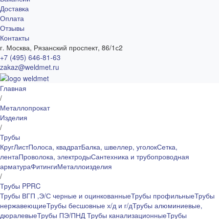
Доставка
Оплата
Отзывы
Контакты
г. Москва, Рязанский проспект, 86/1с2
+7 (495) 646-81-63
zakaz@weldmet.ru
Главная
/
Металлопрокат
Изделия
/
Трубы
Круг
Лист
Полоса, квадрат
Балка, швеллер, уголок
Сетка,
лента
Проволока, электроды
Сантехника и трубопроводная
арматура
Фитинги
Металлоизделия
/
Трубы PPRC
Трубы ВГП ,Э/С черные и оцинкованные
Трубы профильные
Трубы
нержавеющие
Трубы бесшовные х/д и г/д
Трубы алюминиевые,
дюралевые
Трубы ПЭ/ПНД
Трубы канализационные
Трубы