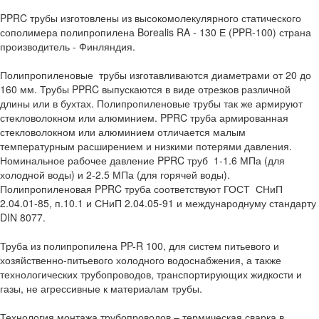
PPRC трубы изготовлены из высокомолекулярного статического
сополимера полипропилена Borealis RA - 130 Е (PPR-100) страна
производитель - Финляндия.
Полипропиленовые трубы изготавливаются диаметрами от 20 до
160 мм. Трубы PPRC выпускаются в виде отрезков различной
длины или в бухтах. Полипропиленовые трубы так же армируют
стекловолокном или алюминием. PPRC труба армированная
стекловолокном или алюминием отличается малым
температурным расширением и низкими потерями давления.
Номинальное рабочее давление PPRC труб 1-1.6 МПа (для
холодной воды) и 2-2.5 МПа (для горячей воды).
Полипропиленовая PPRC труба соответствуют ГОСТ СНиП
2.04.01-85, п.10.1 и СНиП 2.04.05-91 и международнуму стандарту
DIN 8077.
Труба из полипропилена PP-R 100, для систем питьевого и
хозяйственно-питьевого холодного водоснабжения, а также
технологических трубопроводов, транспортирующих жидкости и
газы, не агрессивные к материалам трубы.
Технология монтажа трубопроводов – термическая сварка в