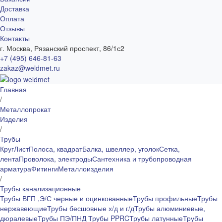
Доставка
Оплата
Отзывы
Контакты
г. Москва, Рязанский проспект, 86/1с2
+7 (495) 646-81-63
zakaz@weldmet.ru
Главная
/
Металлопрокат
Изделия
/
Трубы
Круг
Лист
Полоса, квадрат
Балка, швеллер, уголок
Сетка,
лента
Проволока, электроды
Сантехника и трубопроводная
арматура
Фитинги
Металлоизделия
/
Трубы канализационные
Трубы ВГП ,Э/С черные и оцинкованные
Трубы профильные
Трубы
нержавеющие
Трубы бесшовные х/д и г/д
Трубы алюминиевые,
дюралевые
Трубы ПЭ/ПНД
Трубы PPRC
Трубы латунные
Трубы