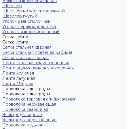
Балка низколегированная
Швеллер
Швеллер низколегированный
Швеллер гнутый
Уголок равнополочный
Уголок неравнополочный
Уголок низколегированный
Сетка, лента
Сетка, лента
Сетка стальная сварная
Сетка стальная плетеная(рабица)
Сетка стальная тканая
Лента стальная х/к упаковочная
Лента оцинкованная упаковочная
Лента колючая
Лента латунная
Лента Медная
Проволока, электроды
Проволока, электроды
Проволока торговая о/к (вязальная)
Проволока нержавеющая
Проволока сварочная
Электроды черные
Электроды нержавеющие
Проволока медная