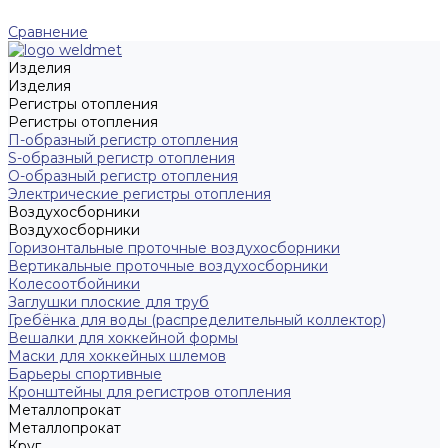
Сравнение
Изделия
Изделия
Регистры отопления
Регистры отопления
П-образный регистр отопления
S-образный регистр отопления
O-образный регистр отопления
Электрические регистры отопления
Воздухосборники
Воздухосборники
Горизонтальные проточные воздухосборники
Вертикальные проточные воздухосборники
Колесоотбойники
Заглушки плоские для труб
Гребёнка для воды (распределительный коллектор)
Вешалки для хоккейной формы
Маски для хоккейных шлемов
Барьеры спортивные
Кронштейны для регистров отопления
Металлопрокат
Металлопрокат
Круг