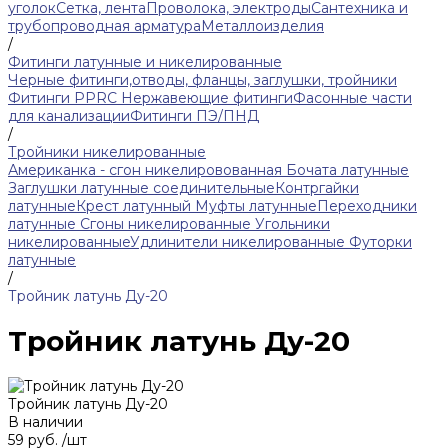
уголок
Сетка, лента
Проволока, электроды
Сантехника и
трубопроводная арматура
Металлоизделия
/
Фитинги латунные и никелированные
Черные фитинги,отводы, фланцы, заглушки, тройники
Фитинги PPRC
Нержавеющие фитинги
Фасонные части
для канализации
Фитинги ПЭ/ПНД
/
Тройники никелированные
Американка - сгон никелировованная
Бочата латунные
Заглушки латунные соединительные
Контргайки
латунные
Крест латунный
Муфты латунные
Переходники
латунные
Сгоны никелированные
Угольники
никелированные
Удлинители никелированные
Футорки
латунные
/
Тройник латунь Ду-20
Тройник латунь Ду-20
Тройник латунь Ду-20
В наличии
59 руб.
/
шт