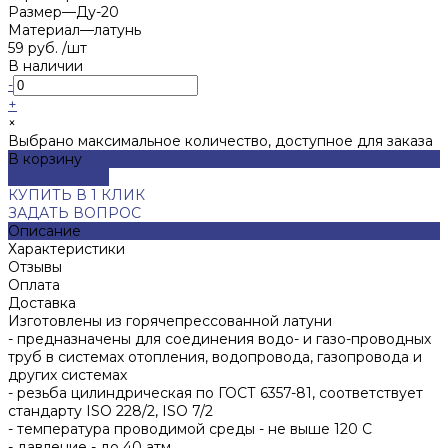
Размер
—
Ду-20
Материал
—
латунь
59 руб.
/
шт
В наличии
-
+
×
Выбрано максимальное количество, доступное для заказа
В корзину
ДОБАВЛЕНО
КУПИТЬ В 1 КЛИК
ЗАДАТЬ ВОПРОС
Описание
Характеристики
Отзывы
Оплата
Доставка
Изготовлены из горячепрессованной латуни
- предназначены для соединения водо- и газо-проводных
труб в системах отопления, водопровода, газопровода и
других системах
- резьба цилиндрическая по ГОСТ 6357-81, соответствует
стандарту ISO 228/2, ISO 7/2
- температура проводимой среды - не выше 120 С
- давление - до 40 атм