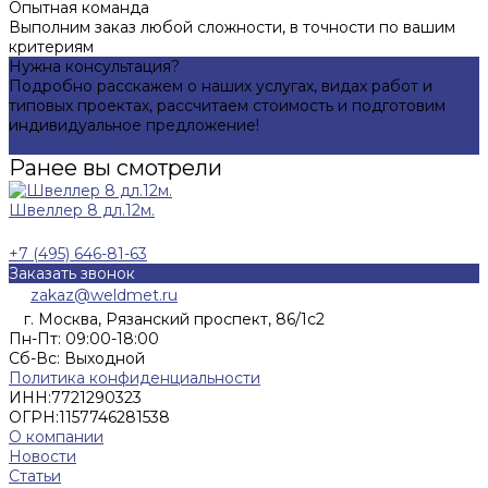
Опытная команда
Выполним заказ любой сложности, в точности по вашим
критериям
Нужна консультация?
Подробно расскажем о наших услугах, видах работ и
типовых проектах, рассчитаем стоимость и подготовим
индивидуальное предложение!
Задать вопрос
Ранее вы смотрели
Швеллер 8 дл.12м.
+7 (495) 646-81-63
Заказать звонок
zakaz@weldmet.ru
г. Москва, Рязанский проспект, 86/1с2
Пн-Пт: 09:00-18:00
Cб-Вс: Выходной
Политика конфиденциальности
ИНН:
7721290323
ОГРН:
1157746281538
О компании
Новости
Статьи