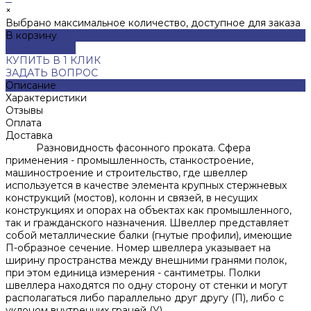
×
Выбрано максимальное количество, доступное для заказа
В корзину
ДОБАВЛЕНО
КУПИТЬ В 1 КЛИК
ЗАДАТЬ ВОПРОС
Описание
Характеристики
Отзывы
Оплата
Доставка
Разновидность фасонного проката. Сфера
применения - промышленность, станкостроение,
машиностроение и строительство, где швеллер
используется в качестве элемента крупных стержневых
конструкций (мостов), колонн и связей, в несущих
конструкциях и опорах на объектах как промышленного,
так и гражданского назначения. Швеллер представляет
собой металлические балки (гнутые профили), имеющие
П-образное сечение. Номер швеллера указывает на
ширину пространства между внешними гранями полок,
при этом единица измерения - сантиметры. Полки
швеллера находятся по одну сторону от стенки и могут
располагаться либо параллельно друг другу (П), либо с
уклоном внутренних граней (У).