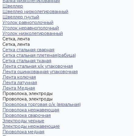
Балка низколегированная
Швеллер
Швеллер низколегированный
Швеллер гнутый
Уголок равнополочный
Уголок неравнополочный
Уголок низколегированный
Сетка, лента
Сетка, лента
Сетка стальная сварная
Сетка стальная плетеная(рабица)
Сетка стальная тканая
Лента стальная х/к упаковочная
Лента оцинкованная упаковочная
Лента колючая
Лента латунная
Лента Медная
Проволока, электроды
Проволока, электроды
Проволока торговая о/к (вязальная)
Проволока нержавеющая
Проволока сварочная
Электроды черные
Электроды нержавеющие
Проволока медная