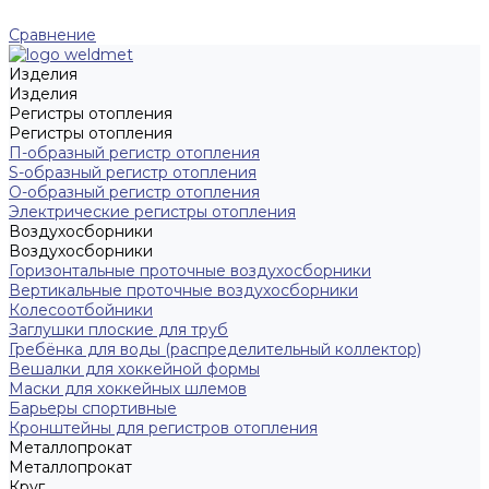
Сравнение
Изделия
Изделия
Регистры отопления
Регистры отопления
П-образный регистр отопления
S-образный регистр отопления
O-образный регистр отопления
Электрические регистры отопления
Воздухосборники
Воздухосборники
Горизонтальные проточные воздухосборники
Вертикальные проточные воздухосборники
Колесоотбойники
Заглушки плоские для труб
Гребёнка для воды (распределительный коллектор)
Вешалки для хоккейной формы
Маски для хоккейных шлемов
Барьеры спортивные
Кронштейны для регистров отопления
Металлопрокат
Металлопрокат
Круг