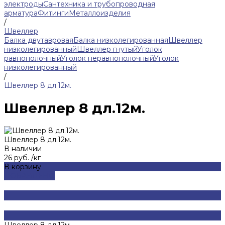
электроды
Сантехника и трубопроводная
арматура
Фитинги
Металлоизделия
/
Швеллер
Балка двутавровая
Балка низколегированная
Швеллер
низколегированный
Швеллер гнутый
Уголок
равнополочный
Уголок неравнополочный
Уголок
низколегированный
/
Швеллер 8 дл.12м.
Швеллер 8 дл.12м.
Швеллер 8 дл.12м.
В наличии
26 руб.
/
кг
В корзину
ДОБАВЛЕНО
Швеллер 8 дл.12м.