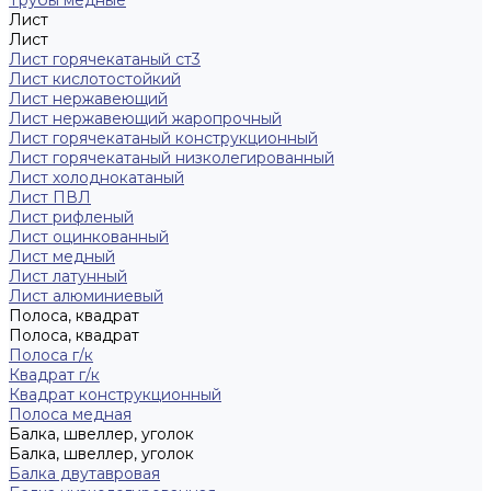
Трубы медные
Лист
Лист
Лист горячекатаный ст3
Лист кислотостойкий
Лист нержавеющий
Лист нержавеющий жаропрочный
Лист горячекатаный конструкционный
Лист горячекатаный низколегированный
Лист холоднокатаный
Лист ПВЛ
Лист рифленый
Лист оцинкованный
Лист медный
Лист латунный
Лист алюминиевый
Полоса, квадрат
Полоса, квадрат
Полоса г/к
Квадрат г/к
Квадрат конструкционный
Полоса медная
Балка, швеллер, уголок
Балка, швеллер, уголок
Балка двутавровая