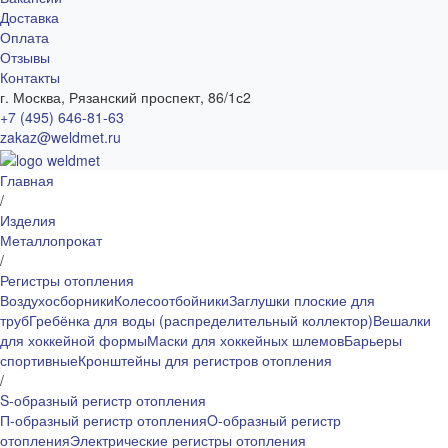
Доставка
Оплата
Отзывы
Контакты
г. Москва, Рязанский проспект, 86/1с2
+7 (495) 646-81-63
zakaz@weldmet.ru
Главная
/
Изделия
Металлопрокат
/
Регистры отопления
Воздухосборники
Колесоотбойники
Заглушки плоские для
труб
Гребёнка для воды (распределительный коллектор)
Вешалки
для хоккейной формы
Маски для хоккейных шлемов
Барьеры
спортивные
Кронштейны для регистров отопления
/
S-образный регистр отопления
П-образный регистр отопления
O-образный регистр
отопления
Электрические регистры отопления