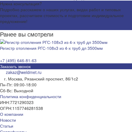
Нужна консультация?
Подробно расскажем о наших услугах, видах работ и типовых
проектах, рассчитаем стоимость и подготовим индивидуальное
предложение!
Задать вопрос
Ранее вы смотрели
Регистр отопления РГС-108х3 из 4-х труб дл 3500мм
+7 (495) 646-81-63
Заказать звонок
zakaz@weldmet.ru
г. Москва, Рязанский проспект, 86/1с2
Пн-Пт: 09:00-18:00
Cб-Вс: Выходной
Политика конфиденциальности
ИНН:
7721290323
ОГРН:
1157746281538
О компании
Новости
Статьи
Сертификаты