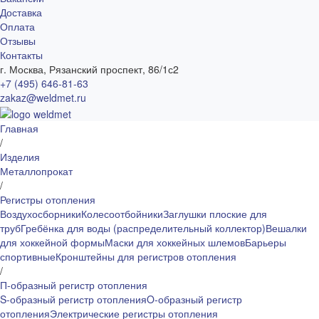
Доставка
Оплата
Отзывы
Контакты
г. Москва, Рязанский проспект, 86/1с2
+7 (495) 646-81-63
zakaz@weldmet.ru
Главная
/
Изделия
Металлопрокат
/
Регистры отопления
Воздухосборники
Колесоотбойники
Заглушки плоские для
труб
Гребёнка для воды (распределительный коллектор)
Вешалки
для хоккейной формы
Маски для хоккейных шлемов
Барьеры
спортивные
Кронштейны для регистров отопления
/
П-образный регистр отопления
S-образный регистр отопления
O-образный регистр
отопления
Электрические регистры отопления