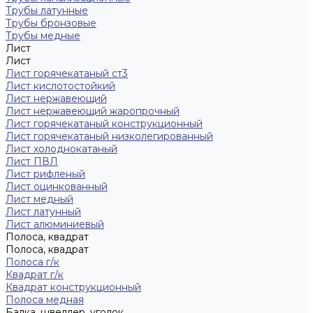
Трубы латунные
Трубы бронзовые
Трубы медные
Лист
Лист
Лист горячекатаный ст3
Лист кислотостойкий
Лист нержавеющий
Лист нержавеющий жаропрочный
Лист горячекатаный конструкционный
Лист горячекатаный низколегированный
Лист холоднокатаный
Лист ПВЛ
Лист рифленый
Лист оцинкованный
Лист медный
Лист латунный
Лист алюминиевый
Полоса, квадрат
Полоса, квадрат
Полоса г/к
Квадрат г/к
Квадрат конструкционный
Полоса медная
Балка, швеллер, уголок