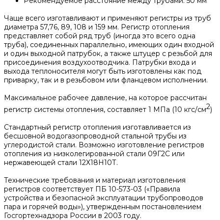
Рекомендуемое расстояние между трубами: 50 мм
Чаще всего изготавливают и применяют регистры из труб
диаметра 57,76, 89, 108 и 159 мм. Регистр отопления
представляет собой ряд труб (иногда это всего одна
труба), соединенных параллельно, имеющих один входной
и один выходной патрубок, а также штуцер с резьбой для
присоединения воздухоотводчика. Патрубки входа и
выхода теплоносителя могут быть изготовлены как под
приварку, так и в резьбовом или фланцевом исполнении.
Максимальное рабочее давление, на которое рассчитан
2
регистр системы отопления, составляет 1 МПа (10 кгс/см
)
Стандартный регистр отопления изготавливается из
бесшовной водогазопроводной стальной трубы из
углеродистой стали. Возможно изготовление регистров
отопления из низколегированной стали 09Г2С или
нержавеющей стали 12Х18Н10Т.
Технические требования и материал изготовления
регистров соответствует ПБ 10-573-03 («Правила
устройства и безопасной эксплуатации трубопроводов
пара и горячей воды»), утвержденным постановлением
Госгортехнадзора России в 2003 году.