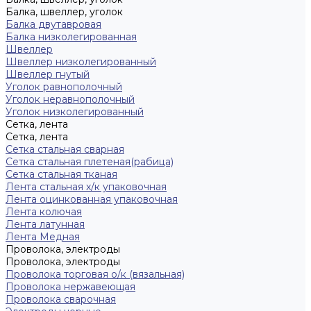
Балка, швеллер, уголок
Балка двутавровая
Балка низколегированная
Швеллер
Швеллер низколегированный
Швеллер гнутый
Уголок равнополочный
Уголок неравнополочный
Уголок низколегированный
Сетка, лента
Сетка, лента
Сетка стальная сварная
Сетка стальная плетеная(рабица)
Сетка стальная тканая
Лента стальная х/к упаковочная
Лента оцинкованная упаковочная
Лента колючая
Лента латунная
Лента Медная
Проволока, электроды
Проволока, электроды
Проволока торговая о/к (вязальная)
Проволока нержавеющая
Проволока сварочная