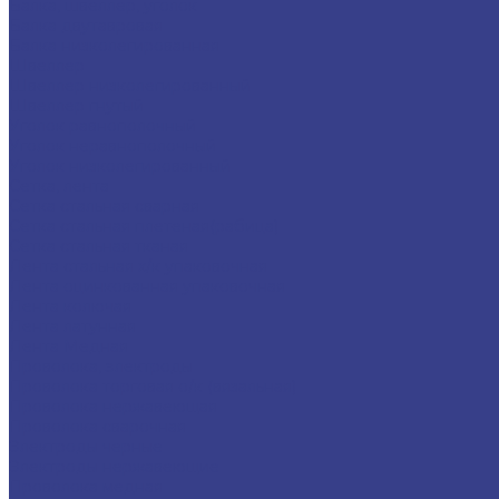
Балка, швеллер, уголок
Балка двутавровая
Балка низколегированная
Швеллер
Швеллер низколегированный
Швеллер гнутый
Уголок равнополочный
Уголок неравнополочный
Уголок низколегированный
Сетка, лента
Сетка стальная сварная
Сетка стальная плетеная(рабица)
Сетка стальная тканая
Лента стальная х/к упаковочная
Лента оцинкованная упаковочная
Лента колючая
Лента латунная
Лента Медная
Проволока, электроды
Проволока торговая о/к (вязальная)
Проволока нержавеющая
Проволока сварочная
Электроды черные
Электроды нержавеющие
Проволока медная