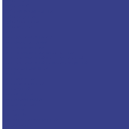
Трубы ПЭ/ПНД
Трубы PPRC
Трубы канализационные
Трубы латунные
Трубы бронзовые
Трубы медные
Лист
Лист горячекатаный ст3
Лист кислотостойкий
Лист нержавеющий
Лист нержавеющий жаропрочный
Лист горячекатаный конструкционный
Лист горячекатаный низколегированный
Лист холоднокатаный
Лист ПВЛ
Лист рифленый
Лист оцинкованный
Лист медный
Лист латунный
Лист алюминиевый
Полоса, квадрат
Полоса г/к
Квадрат г/к
Квадрат конструкционный
Полоса медная