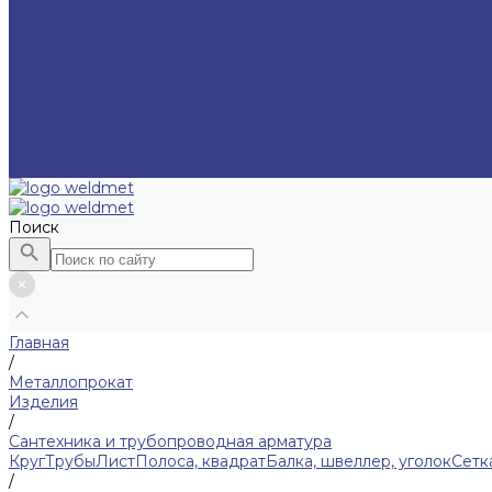
Сертификаты
Вопросы и ответы
Гарантия
Фотогалерея
Вакансии
Доставка
Оплата
Отзывы
Контакты
Поиск
Главная
/
Металлопрокат
Изделия
/
Сантехника и трубопроводная арматура
Круг
Трубы
Лист
Полоса, квадрат
Балка, швеллер, уголок
Сетк
/