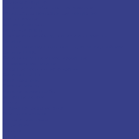
Проволока латунная
Сантехника и трубопроводная арматура
Радиаторы,конвекторы и комплектующие
Краны шаровые
Задвижки, затворы
Вентили, клапаны
Измерительное оборудование и инструменты
Фитинги
Черные фитинги,отводы, фланцы, заглушки, тройники
Фитинги PPRC
Фитинги латунные и никелированные
Нержавеющие фитинги
Фасонные части для канализации
Фитинги ПЭ/ПНД
Металлоизделия
Сварные заборы
Металлические столбы
Закладные детали
Услуги
Плазменная резка металла
Оцинковка металла
Лентопильная резка
О компании
Новости
Статьи