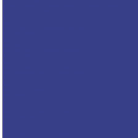
Заглушки плоские для труб
Гребёнка для воды (распределительный коллектор)
Вешалки для хоккейной формы
Маски для хоккейных шлемов
Барьеры спортивные
Кронштейны для регистров отопления
Металлопрокат
Круг
Круг нержавеющий
Круг нержавеющий жаропрочный
Круг горячекатаный
Круг калиброванный
Круг горячекатаный конструкционный
Круг горячекатаный инструментальный
Круг медный
Круг латунный
Круг алюминиевый
Круг дюралевый
Круг бронзовый
Трубы
Трубы ВГП ,Э/С черные и оцинкованные
Трубы профильные
Трубы нержавеющие
Трубы бесшовные х/д и г/д
Трубы алюминиевые, дюралевые