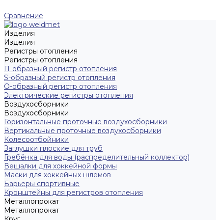
Сравнение
Изделия
Изделия
Регистры отопления
Регистры отопления
П-образный регистр отопления
S-образный регистр отопления
O-образный регистр отопления
Электрические регистры отопления
Воздухосборники
Воздухосборники
Горизонтальные проточные воздухосборники
Вертикальные проточные воздухосборники
Колесоотбойники
Заглушки плоские для труб
Гребёнка для воды (распределительный коллектор)
Вешалки для хоккейной формы
Маски для хоккейных шлемов
Барьеры спортивные
Кронштейны для регистров отопления
Металлопрокат
Металлопрокат
Круг