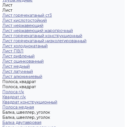
Трубы медные
Лист
Лист
Лист горячекатаный ст3
Лист кислотостойкий
Лист нержавеющий
Лист нержавеющий жаропрочный
Лист горячекатаный конструкционный
Лист горячекатаный низколегированный
Лист холоднокатаный
Лист ПВЛ
Лист рифленый
Лист оцинкованный
Лист медный
Лист латунный
Лист алюминиевый
Полоса, квадрат
Полоса, квадрат
Полоса г/к
Квадрат г/к
Квадрат конструкционный
Полоса медная
Балка, швеллер, уголок
Балка, швеллер, уголок
Балка двутавровая