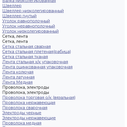
Балка низколегированная
Швеллер
Швеллер низколегированный
Швеллер гнутый
Уголок равнополочный
Уголок неравнополочный
Уголок низколегированный
Сетка, лента
Сетка, лента
Сетка стальная сварная
Сетка стальная плетеная(рабица)
Сетка стальная тканая
Лента стальная х/к упаковочная
Лента оцинкованная упаковочная
Лента колючая
Лента латунная
Лента Медная
Проволока, электроды
Проволока, электроды
Проволока торговая о/к (вязальная)
Проволока нержавеющая
Проволока сварочная
Электроды черные
Электроды нержавеющие
Проволока медная