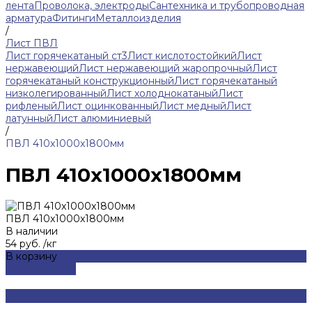
лента
Проволока, электроды
Сантехника и трубопроводная
арматура
Фитинги
Металлоизделия
/
Лист ПВЛ
Лист горячекатаный ст3
Лист кислотостойкий
Лист
нержавеющий
Лист нержавеющий жаропрочный
Лист
горячекатаный конструкционный
Лист горячекатаный
низколегированный
Лист холоднокатаный
Лист
рифленый
Лист оцинкованный
Лист медный
Лист
латунный
Лист алюминиевый
/
ПВЛ 410x1000x1800мм
ПВЛ 410x1000x1800мм
ПВЛ 410x1000x1800мм
В наличии
54 руб.
/
кг
В корзину
ДОБАВЛЕНО