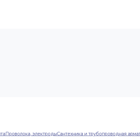
нта
Проволока, электроды
Сантехника и трубопроводная арма