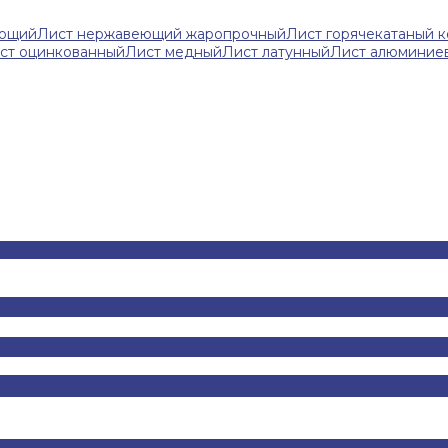
еющий
Лист нержавеющий жаропрочный
Лист горячекатаный 
ст оцинкованный
Лист медный
Лист латунный
Лист алюминие