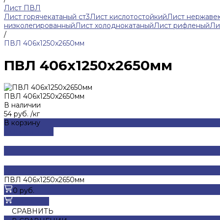
Лист ПВЛ
Лист горячекатаный ст3
Лист кислотостойкий
Лист нержав
низколегированный
Лист холоднокатаный
Лист рифленый
Ли
/
ПВЛ 406x1250x2650мм
ПВЛ 406x1250x2650мм
ПВЛ 406x1250x2650мм
В наличии
54 руб.
/
кг
В корзину
ДОБАВЛЕНО
ПВЛ 406x1250x2650мм
0 руб.
В корзину
СРАВНИТЬ