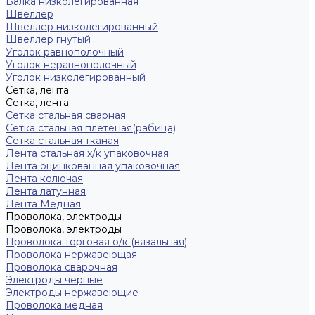
Балка низколегированная
Швеллер
Швеллер низколегированный
Швеллер гнутый
Уголок равнополочный
Уголок неравнополочный
Уголок низколегированный
Сетка, лента
Сетка, лента
Сетка стальная сварная
Сетка стальная плетеная(рабица)
Сетка стальная тканая
Лента стальная х/к упаковочная
Лента оцинкованная упаковочная
Лента колючая
Лента латунная
Лента Медная
Проволока, электроды
Проволока, электроды
Проволока торговая о/к (вязальная)
Проволока нержавеющая
Проволока сварочная
Электроды черные
Электроды нержавеющие
Проволока медная