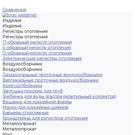
Сравнение
Изделия
Изделия
Регистры отопления
Регистры отопления
П-образный регистр отопления
S-образный регистр отопления
O-образный регистр отопления
Электрические регистры отопления
Воздухосборники
Воздухосборники
Горизонтальные проточные воздухосборники
Вертикальные проточные воздухосборники
Колесоотбойники
Заглушки плоские для труб
Гребёнка для воды (распределительный коллектор)
Вешалки для хоккейной формы
Маски для хоккейных шлемов
Барьеры спортивные
Кронштейны для регистров отопления
Металлопрокат
Металлопрокат
Круг