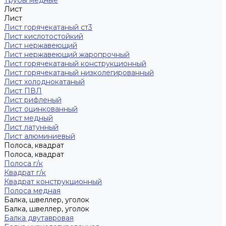
Трубы медные
Лист
Лист
Лист горячекатаный ст3
Лист кислотостойкий
Лист нержавеющий
Лист нержавеющий жаропрочный
Лист горячекатаный конструкционный
Лист горячекатаный низколегированный
Лист холоднокатаный
Лист ПВЛ
Лист рифленый
Лист оцинкованный
Лист медный
Лист латунный
Лист алюминиевый
Полоса, квадрат
Полоса, квадрат
Полоса г/к
Квадрат г/к
Квадрат конструкционный
Полоса медная
Балка, швеллер, уголок
Балка, швеллер, уголок
Балка двутавровая