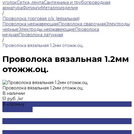
уголок
Сетка, лента
Сантехника и трубопроводная
арматура
Фитинги
Металлоизделия
/
Проволока торговая о/к (вязальная)
Проволока нержавеющая
Проволока сварочная
Электроды
черные
Электроды нержавеющие
Проволока
медная
Проволока латунная
/
Проволока вязальная 1.2мм отожж.оц.
Проволока вязальная 1.2мм
отожж.оц.
Проволока вязальная 1.2мм отожж.оц.
В наличии
51 руб.
/
кг
В корзину
ДОБАВЛЕНО