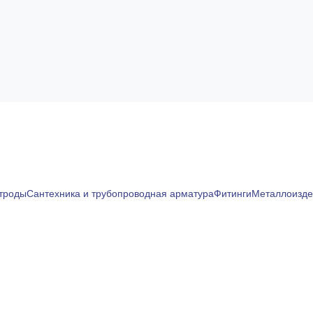
ктроды
Сантехника и трубопроводная арматура
Фитинги
Металлоизде