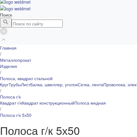
Поиск
Главная
/
Металлопрокат
Изделия
/
Полоса, квадрат стальной
Круг
Трубы
Лист
Балка, швеллер, уголок
Сетка, лента
Проволока, эле
/
Полоса г/к
Квадрат г/к
Квадрат конструкционный
Полоса медная
/
Полоса г/к 5х50
Полоса г/к 5х50