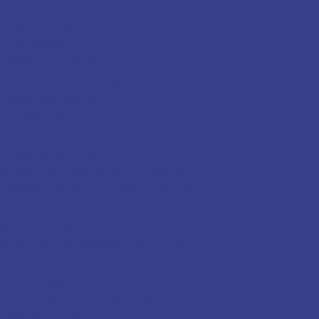
Лента колючая
Лента латунная
Лента Медная
Проволока, электроды
Проволока торговая о/к (вязальная)
Проволока нержавеющая
Проволока сварочная
Электроды черные
Электроды нержавеющие
Проволока медная
Проволока латунная
Сантехника и трубопроводная арматура
Радиаторы,конвекторы и комплектующие
Краны шаровые
Задвижки, затворы
Вентили, клапаны
Измерительное оборудование и инструменты
Фитинги
Черные фитинги,отводы, фланцы, заглушки, тройники
Фитинги PPRC
Фитинги латунные и никелированные
Нержавеющие фитинги