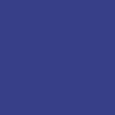
Трубы ВГП ,Э/С черные и оцинкованные
Трубы профильные
Трубы нержавеющие
Трубы бесшовные х/д и г/д
Трубы алюминиевые, дюралевые
Трубы ПЭ/ПНД
Трубы PPRC
Трубы канализационные
Трубы латунные
Трубы бронзовые
Трубы медные
Лист
Лист горячекатаный ст3
Лист кислотостойкий
Лист нержавеющий
Лист нержавеющий жаропрочный
Лист горячекатаный конструкционный
Лист горячекатаный низколегированный
Лист холоднокатаный
Лист ПВЛ
Лист рифленый
Лист оцинкованный