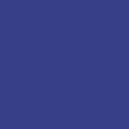
Лист медный
Лист латунный
Лист алюминиевый
Полоса, квадрат
Полоса г/к
Квадрат г/к
Квадрат конструкционный
Полоса медная
Балка, швеллер, уголок
Балка двутавровая
Балка низколегированная
Швеллер
Швеллер низколегированный
Швеллер гнутый
Уголок равнополочный
Уголок неравнополочный
Уголок низколегированный
Сетка, лента
Сетка стальная сварная
Сетка стальная плетеная(рабица)
Сетка стальная тканая
Лента стальная х/к упаковочная
Лента оцинкованная упаковочная