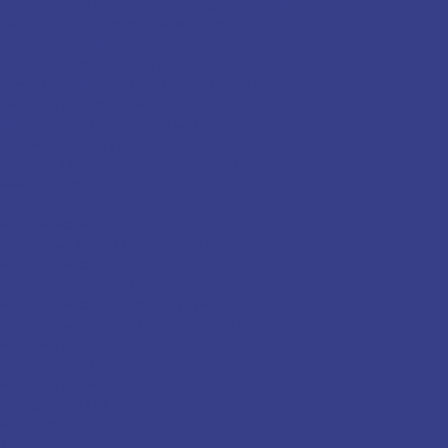
Горизонтальные проточные воздухосборники
Вертикальные проточные воздухосборники
Колесоотбойники
Заглушки плоские для труб
Гребёнка для воды (распределительный коллектор)
Вешалки для хоккейной формы
Маски для хоккейных шлемов
Барьеры спортивные
Кронштейны для регистров отопления
Металлопрокат
Круг
Круг нержавеющий
Круг нержавеющий жаропрочный
Круг горячекатаный
Круг калиброванный
Круг горячекатаный конструкционный
Круг горячекатаный инструментальный
Круг медный
Круг латунный
Круг алюминиевый
Круг дюралевый
Круг бронзовый
Трубы