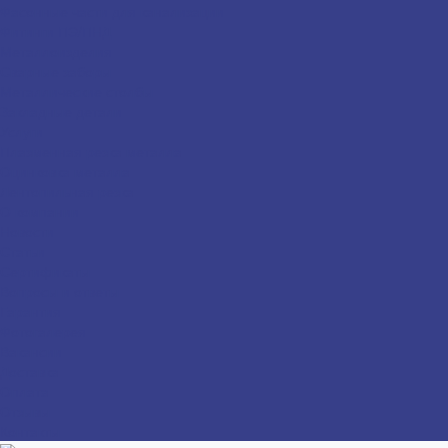
Фасонные части для канализации
Фитинги ПЭ/ПНД
Металлоизделия
Сварные заборы
Металлические столбы
Закладные детали
Услуги
Плазменная резка металла
Оцинковка металла
Лентопильная резка
О компании
Новости
Статьи
Сертификаты
Вопросы и ответы
Гарантия
Фотогалерея
Вакансии
Доставка
Оплата
Отзывы
Контакты