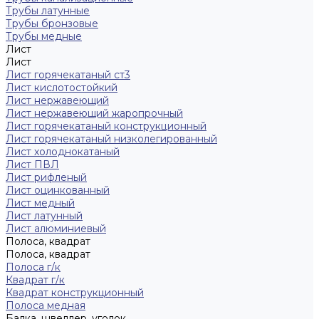
Трубы латунные
Трубы бронзовые
Трубы медные
Лист
Лист
Лист горячекатаный ст3
Лист кислотостойкий
Лист нержавеющий
Лист нержавеющий жаропрочный
Лист горячекатаный конструкционный
Лист горячекатаный низколегированный
Лист холоднокатаный
Лист ПВЛ
Лист рифленый
Лист оцинкованный
Лист медный
Лист латунный
Лист алюминиевый
Полоса, квадрат
Полоса, квадрат
Полоса г/к
Квадрат г/к
Квадрат конструкционный
Полоса медная
Балка, швеллер, уголок