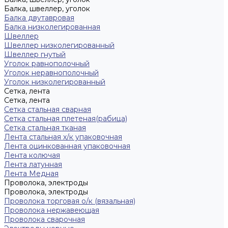
Балка, швеллер, уголок
Балка двутавровая
Балка низколегированная
Швеллер
Швеллер низколегированный
Швеллер гнутый
Уголок равнополочный
Уголок неравнополочный
Уголок низколегированный
Сетка, лента
Сетка, лента
Сетка стальная сварная
Сетка стальная плетеная(рабица)
Сетка стальная тканая
Лента стальная х/к упаковочная
Лента оцинкованная упаковочная
Лента колючая
Лента латунная
Лента Медная
Проволока, электроды
Проволока, электроды
Проволока торговая о/к (вязальная)
Проволока нержавеющая
Проволока сварочная