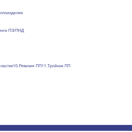
ллоизделия
инги ПЭ/ПНД
пластик
10.Ревизия ПП
11.Тройник ПП