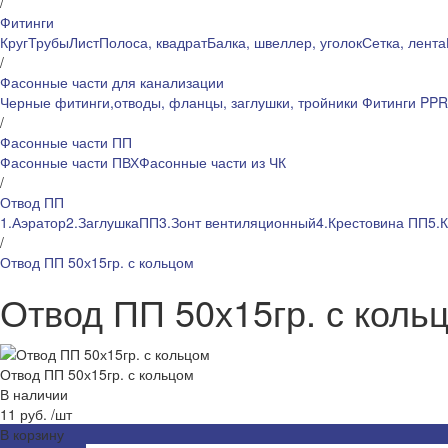
/
Фитинги
Круг
Трубы
Лист
Полоса, квадрат
Балка, швеллер, уголок
Сетка, лента
/
Фасонные части для канализации
Черные фитинги,отводы, фланцы, заглушки, тройники
Фитинги PP
/
Фасонные части ПП
Фасонные части ПВХ
Фасонные части из ЧК
/
Отвод ПП
1.Аэратор
2.ЗаглушкаПП
3.Зонт вентиляционный
4.Крестовина ПП
5.
/
Отвод ПП 50х15гр. с кольцом
Отвод ПП 50х15гр. с коль
Отвод ПП 50х15гр. с кольцом
В наличии
11 руб.
/
шт
В корзину