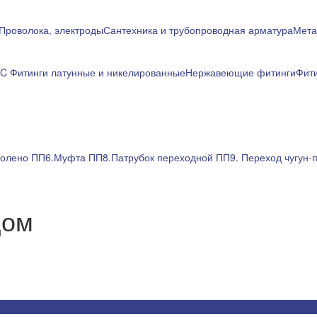
Проволока, электроды
Сантехника и трубопроводная арматура
Мета
RC
Фитинги латунные и никелированные
Нержавеющие фитинги
Фит
Колено ПП
6.Муфта ПП
8.Патрубок переходной ПП
9. Переход чугун-
цом