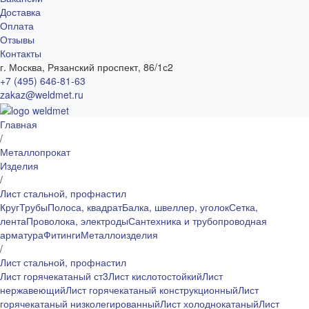
Доставка
Оплата
Отзывы
Контакты
г. Москва, Рязанский проспект, 86/1с2
+7 (495) 646-81-63
zakaz@weldmet.ru
Главная
/
Металлопрокат
Изделия
/
Лист стальной, профнастил
Круг
Трубы
Полоса, квадрат
Балка, швеллер, уголок
Сетка,
лента
Проволока, электроды
Сантехника и трубопроводная
арматура
Фитинги
Металлоизделия
/
Лист стальной, профнастил
Лист горячекатаный ст3
Лист кислотостойкий
Лист
нержавеющий
Лист горячекатаный конструкционный
Лист
горячекатаный низколегированный
Лист холоднокатаный
Лист