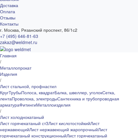
Доставка
Оплата
Отзывы
Контакты
г. Москва, Рязанский проспект, 86/1с2
+7 (495) 646-81-63
zakaz@weldmet.ru
Главная
/
Металлопрокат
Изделия
/
Лист стальной, профнастил
Круг
Трубы
Полоса, квадрат
Балка, швеллер, уголок
Сетка,
лента
Проволока, электроды
Сантехника и трубопроводная
арматура
Фитинги
Металлоизделия
/
Лист холоднокатаный
Лист горячекатаный ст3
Лист кислотостойкий
Лист
нержавеющий
Лист нержавеющий жаропрочный
Лист
горячекатаный конструкционный
Лист горячекатаный