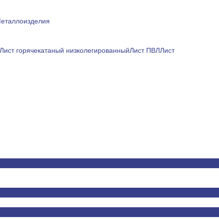
еталлоизделия
Лист горячекатаный низколегированный
Лист ПВЛ
Лист