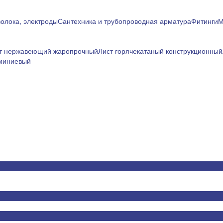
олока, электроды
Сантехника и трубопроводная арматура
Фитинги
М
т нержавеющий жаропрочный
Лист горячекатаный конструкционный
миниевый