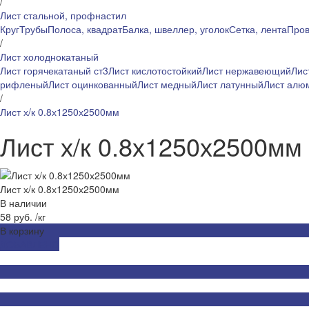
/
Лист стальной, профнастил
Круг
Трубы
Полоса, квадрат
Балка, швеллер, уголок
Сетка, лента
Пров
/
Лист холоднокатаный
Лист горячекатаный ст3
Лист кислотостойкий
Лист нержавеющий
Лис
рифленый
Лист оцинкованный
Лист медный
Лист латунный
Лист алю
/
Лист х/к 0.8х1250х2500мм
Лист х/к 0.8х1250х2500мм
Лист х/к 0.8х1250х2500мм
В наличии
58 руб.
/
кг
В корзину
ДОБАВЛЕНО