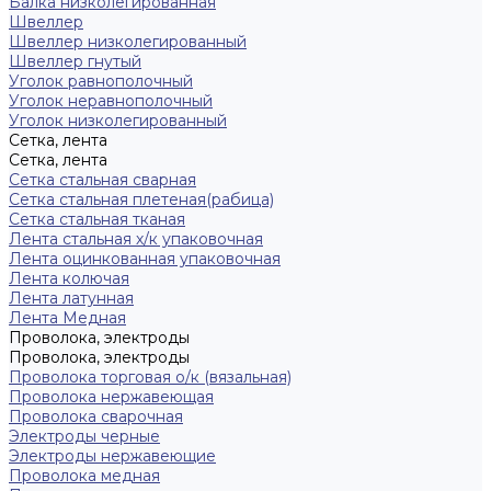
Балка низколегированная
Швеллер
Швеллер низколегированный
Швеллер гнутый
Уголок равнополочный
Уголок неравнополочный
Уголок низколегированный
Сетка, лента
Сетка, лента
Сетка стальная сварная
Сетка стальная плетеная(рабица)
Сетка стальная тканая
Лента стальная х/к упаковочная
Лента оцинкованная упаковочная
Лента колючая
Лента латунная
Лента Медная
Проволока, электроды
Проволока, электроды
Проволока торговая о/к (вязальная)
Проволока нержавеющая
Проволока сварочная
Электроды черные
Электроды нержавеющие
Проволока медная