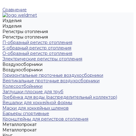
Сравнение
Изделия
Изделия
Регистры отопления
Регистры отопления
П-образный регистр отопления
S-образный регистр отопления
O-образный регистр отопления
Электрические регистры отопления
Воздухосборники
Воздухосборники
Горизонтальные проточные воздухосборники
Вертикальные проточные воздухосборники
Колесоотбойники
Заглушки плоские для труб
Гребёнка для воды (распределительный коллектор)
Вешалки для хоккейной формы
Маски для хоккейных шлемов
Барьеры спортивные
Кронштейны для регистров отопления
Металлопрокат
Металлопрокат
Круг