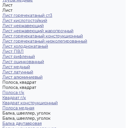
Трубы медные
Лист
Лист
Лист горячекатаный ст3
Лист кислотостойкий
Лист нержавеющий
Лист нержавеющий жаропрочный
Лист горячекатаный конструкционный
Лист горячекатаный низколегированный
Лист холоднокатаный
Лист ПВЛ
Лист рифленый
Лист оцинкованный
Лист медный
Лист латунный
Лист алюминиевый
Полоса, квадрат
Полоса, квадрат
Полоса г/к
Квадрат г/к
Квадрат конструкционный
Полоса медная
Балка, швеллер, уголок
Балка, швеллер, уголок
Балка двутавровая