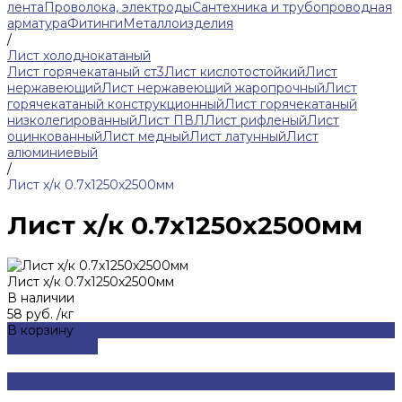
лента
Проволока, электроды
Сантехника и трубопроводная
арматура
Фитинги
Металлоизделия
/
Лист холоднокатаный
Лист горячекатаный ст3
Лист кислотостойкий
Лист
нержавеющий
Лист нержавеющий жаропрочный
Лист
горячекатаный конструкционный
Лист горячекатаный
низколегированный
Лист ПВЛ
Лист рифленый
Лист
оцинкованный
Лист медный
Лист латунный
Лист
алюминиевый
/
Лист х/к 0.7х1250х2500мм
Лист х/к 0.7х1250х2500мм
Лист х/к 0.7х1250х2500мм
В наличии
58 руб.
/
кг
В корзину
ДОБАВЛЕНО