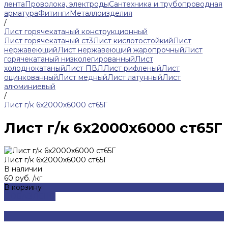
лента
Проволока, электроды
Сантехника и трубопроводная
арматура
Фитинги
Металлоизделия
/
Лист горячекатаный конструкционный
Лист горячекатаный ст3
Лист кислотостойкий
Лист
нержавеющий
Лист нержавеющий жаропрочный
Лист
горячекатаный низколегированный
Лист
холоднокатаный
Лист ПВЛ
Лист рифленый
Лист
оцинкованный
Лист медный
Лист латунный
Лист
алюминиевый
/
Лист г/к 6х2000х6000 ст65Г
Лист г/к 6х2000х6000 ст65Г
Лист г/к 6х2000х6000 ст65Г
В наличии
60 руб.
/
кг
В корзину
ДОБАВЛЕНО