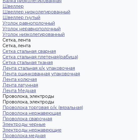
Балка низколегированная
Швеллер
Швеллер низколегированный
Швеллер гнутый
Уголок равнополочный
Уголок неравнополочный
Уголок низколегированный
Сетка, лента
Сетка, лента
Сетка стальная сварная
Сетка стальная плетеная(рабица)
Сетка стальная тканая
Лента стальная х/к упаковочная
Лента оцинкованная упаковочная
Лента колючая
Лента латунная
Лента Медная
Проволока, электроды
Проволока, электроды
Проволока торговая о/к (вязальная)
Проволока нержавеющая
Проволока сварочная
Электроды черные
Электроды нержавеющие
Проволока медная