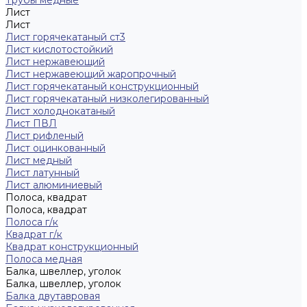
Трубы медные
Лист
Лист
Лист горячекатаный ст3
Лист кислотостойкий
Лист нержавеющий
Лист нержавеющий жаропрочный
Лист горячекатаный конструкционный
Лист горячекатаный низколегированный
Лист холоднокатаный
Лист ПВЛ
Лист рифленый
Лист оцинкованный
Лист медный
Лист латунный
Лист алюминиевый
Полоса, квадрат
Полоса, квадрат
Полоса г/к
Квадрат г/к
Квадрат конструкционный
Полоса медная
Балка, швеллер, уголок
Балка, швеллер, уголок
Балка двутавровая