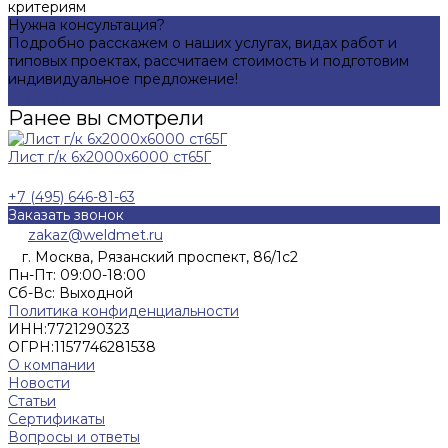
критериям
Нужна консультация?
Подробно расскажем о наших услугах, видах работ и
типовых проектах, рассчитаем стоимость и подготовим
индивидуальное предложение!
Задать вопрос
Ранее вы смотрели
Лист г/к 6х2000х6000 ст65Г
+7 (495) 646-81-63
Заказать звонок
zakaz@weldmet.ru
г. Москва, Рязанский проспект, 86/1с2
Пн-Пт: 09:00-18:00
Cб-Вс: Выходной
Политика конфиденциальности
ИНН:
7721290323
ОГРН:
1157746281538
О компании
Новости
Статьи
Сертификаты
Вопросы и ответы