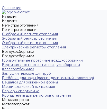
Сравнение
Изделия
Изделия
Регистры отопления
Регистры отопления
П-образный регистр отопления
S-образный регистр отопления
O-образный регистр отопления
Электрические регистры отопления
Воздухосборники
Воздухосборники
Горизонтальные проточные воздухосборники
Вертикальные проточные воздухосборники
Колесоотбойники
Заглушки плоские для труб
Гребёнка для воды (распределительный коллектор)
Вешалки для хоккейной формы
Маски для хоккейных шлемов
Барьеры спортивные
Кронштейны для регистров отопления
Металлопрокат
Металлопрокат
Круг