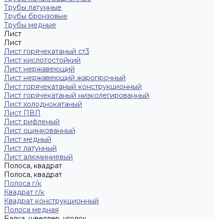
Трубы латунные
Трубы бронзовые
Трубы медные
Лист
Лист
Лист горячекатаный ст3
Лист кислотостойкий
Лист нержавеющий
Лист нержавеющий жаропрочный
Лист горячекатаный конструкционный
Лист горячекатаный низколегированный
Лист холоднокатаный
Лист ПВЛ
Лист рифленый
Лист оцинкованный
Лист медный
Лист латунный
Лист алюминиевый
Полоса, квадрат
Полоса, квадрат
Полоса г/к
Квадрат г/к
Квадрат конструкционный
Полоса медная
Балка, швеллер, уголок