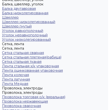
Балка, швеллер, уголок
Балка двутавровая
Балка низколегированная
Швеллер
Швеллер низколегированный
Швеллер гнутый
Уголок равнополочный
Уголок неравнополочный
Уголок низколегированный
Сетка, лента
Сетка, лента
Сетка стальная сварная
Сетка стальная плетеная(рабица)
Сетка стальная тканая
Лента стальная х/к упаковочная
Лента оцинкованная упаковочная
Лента колючая
Лента латунная
Лента Медная
Проволока, электроды
Проволока, электроды
Проволока торговая о/к (вязальная)
Проволока нержавеющая
Проволока сварочная