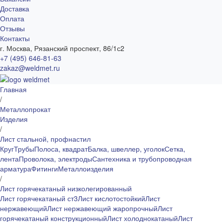
Доставка
Оплата
Отзывы
Контакты
г. Москва, Рязанский проспект, 86/1с2
+7 (495) 646-81-63
zakaz@weldmet.ru
Главная
/
Металлопрокат
Изделия
/
Лист стальной, профнастил
Круг
Трубы
Полоса, квадрат
Балка, швеллер, уголок
Сетка,
лента
Проволока, электроды
Сантехника и трубопроводная
арматура
Фитинги
Металлоизделия
/
Лист горячекатаный низколегированный
Лист горячекатаный ст3
Лист кислотостойкий
Лист
нержавеющий
Лист нержавеющий жаропрочный
Лист
горячекатаный конструкционный
Лист холоднокатаный
Лист