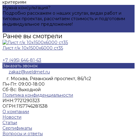
критериям
Нужна консультация?
Подробно расскажем о наших услугах, видах работ и
типовых проектах, рассчитаем стоимость и подготовим
индивидуальное предложение!
Задать вопрос
Ранее вы смотрели
Лист г/к 10х1500х6000 ст35
+7 (495) 646-81-63
Заказать звонок
zakaz@weldmet.ru
г. Москва, Рязанский проспект, 86/1с2
Пн-Пт: 09:00-18:00
Cб-Вс: Выходной
Политика конфиденциальности
ИНН:
7721290323
ОГРН:
1157746281538
О компании
Новости
Статьи
Сертификаты
Вопросы и ответы