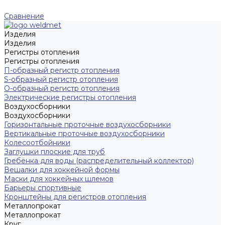
Сравнение
Изделия
Изделия
Регистры отопления
Регистры отопления
П-образный регистр отопления
S-образный регистр отопления
O-образный регистр отопления
Электрические регистры отопления
Воздухосборники
Воздухосборники
Горизонтальные проточные воздухосборники
Вертикальные проточные воздухосборники
Колесоотбойники
Заглушки плоские для труб
Гребёнка для воды (распределительный коллектор)
Вешалки для хоккейной формы
Маски для хоккейных шлемов
Барьеры спортивные
Кронштейны для регистров отопления
Металлопрокат
Металлопрокат
Круг