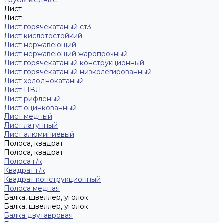
Трубы медные
Лист
Лист
Лист горячекатаный ст3
Лист кислотостойкий
Лист нержавеющий
Лист нержавеющий жаропрочный
Лист горячекатаный конструкционный
Лист горячекатаный низколегированный
Лист холоднокатаный
Лист ПВЛ
Лист рифленый
Лист оцинкованный
Лист медный
Лист латунный
Лист алюминиевый
Полоса, квадрат
Полоса, квадрат
Полоса г/к
Квадрат г/к
Квадрат конструкционный
Полоса медная
Балка, швеллер, уголок
Балка, швеллер, уголок
Балка двутавровая