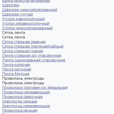
Балка низколегированная
Швеллер
Швеллер низколегированный
Швеллер гнутый
Уголок равнополочный
Уголок неравнополочный
Уголок низколегированный
Сетка, лента
Сетка, лента
Сетка стальная сварная
Сетка стальная плетеная(рабица)
Сетка стальная тканая
Лента стальная х/к упаковочная
Лента оцинкованная упаковочная
Лента колючая
Лента латунная
Лента Медная
Проволока, электроды
Проволока, электроды
Проволока торговая о/к (вязальная)
Проволока нержавеющая
Проволока сварочная
Электроды черные
Электроды нержавеющие
Проволока медная