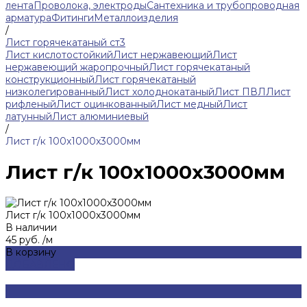
лента
Проволока, электроды
Сантехника и трубопроводная
арматура
Фитинги
Металлоизделия
/
Лист горячекатаный ст3
Лист кислотостойкий
Лист нержавеющий
Лист
нержавеющий жаропрочный
Лист горячекатаный
конструкционный
Лист горячекатаный
низколегированный
Лист холоднокатаный
Лист ПВЛ
Лист
рифленый
Лист оцинкованный
Лист медный
Лист
латунный
Лист алюминиевый
/
Лист г/к 100x1000x3000мм
Лист г/к 100x1000x3000мм
Лист г/к 100x1000x3000мм
В наличии
45 руб.
/
м
В корзину
ДОБАВЛЕНО