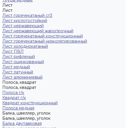
Трубы медные
Лист
Лист
Лист горячекатаный ст3
Лист кислотостойкий
Лист нержавеющий
Лист нержавеющий жаропрочный
Лист горячекатаный конструкционный
Лист горячекатаный низколегированный
Лист холоднокатаный
Лист ПВЛ
Лист рифленый
Лист оцинкованный
Лист медный
Лист латунный
Лист алюминиевый
Полоса, квадрат
Полоса, квадрат
Полоса г/к
Квадрат г/к
Квадрат конструкционный
Полоса медная
Балка, швеллер, уголок
Балка, швеллер, уголок
Балка двутавровая