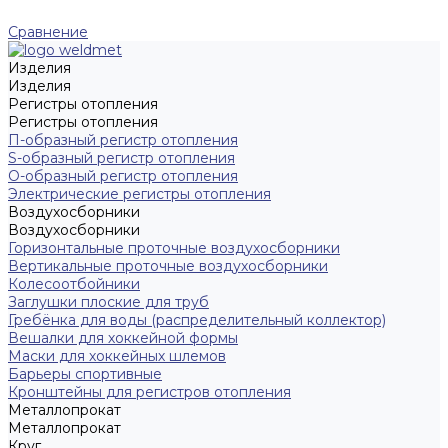
Сравнение
Изделия
Изделия
Регистры отопления
Регистры отопления
П-образный регистр отопления
S-образный регистр отопления
O-образный регистр отопления
Электрические регистры отопления
Воздухосборники
Воздухосборники
Горизонтальные проточные воздухосборники
Вертикальные проточные воздухосборники
Колесоотбойники
Заглушки плоские для труб
Гребёнка для воды (распределительный коллектор)
Вешалки для хоккейной формы
Маски для хоккейных шлемов
Барьеры спортивные
Кронштейны для регистров отопления
Металлопрокат
Металлопрокат
Круг