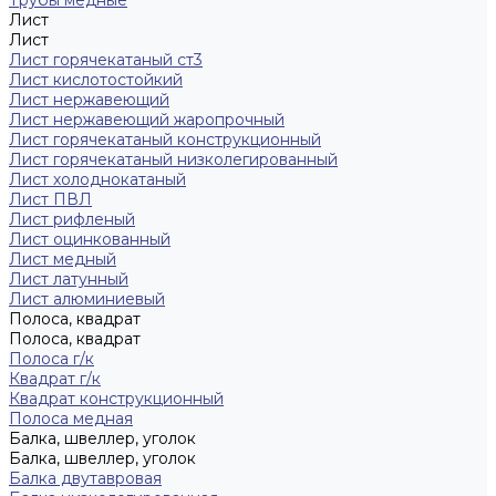
Трубы медные
Лист
Лист
Лист горячекатаный ст3
Лист кислотостойкий
Лист нержавеющий
Лист нержавеющий жаропрочный
Лист горячекатаный конструкционный
Лист горячекатаный низколегированный
Лист холоднокатаный
Лист ПВЛ
Лист рифленый
Лист оцинкованный
Лист медный
Лист латунный
Лист алюминиевый
Полоса, квадрат
Полоса, квадрат
Полоса г/к
Квадрат г/к
Квадрат конструкционный
Полоса медная
Балка, швеллер, уголок
Балка, швеллер, уголок
Балка двутавровая