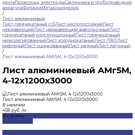
лента
Проволока, электроды
Сантехника и трубопроводная
арматура
Фитинги
Металлоизделия
/
Лист алюминиевый
Лист горячекатаный ст3
Лист кислотостойкий
Лист
нержавеющий
Лист нержавеющий жаропрочный
Лист
горячекатаный конструкционный
Лист горячекатаный
низколегированный
Лист холоднокатаный
Лист ПВЛ
Лист
рифленый
Лист оцинкованный
Лист медный
Лист латунный
/
Лист алюминиевый АМг5М, 4-12х1200х3000
Лист алюминиевый АМг5М,
4-12х1200х3000
Лист алюминиевый АМг5М, 4-12х1200х3000
В наличии
458 руб.
/
м
В корзину
ДОБАВЛЕНО