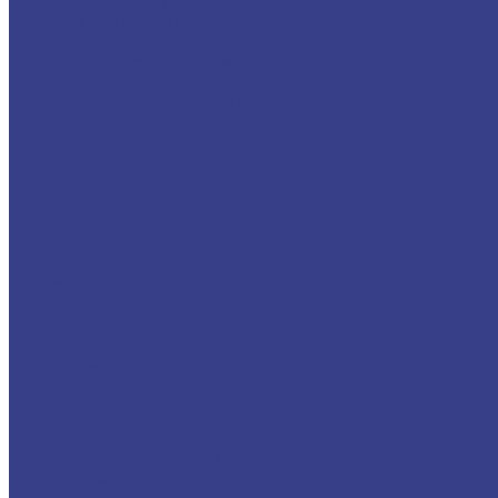
Заглушки плоские для труб
Гребёнка для воды (распределительный коллектор)
Вешалки для хоккейной формы
Маски для хоккейных шлемов
Барьеры спортивные
Кронштейны для регистров отопления
Металлопрокат
Круг
Круг нержавеющий
Круг нержавеющий жаропрочный
Круг горячекатаный
Круг калиброванный
Круг горячекатаный конструкционный
Круг горячекатаный инструментальный
Круг медный
Круг латунный
Круг алюминиевый
Круг дюралевый
Круг бронзовый
Трубы
Трубы ВГП ,Э/С черные и оцинкованные
Трубы профильные
Трубы нержавеющие
Трубы бесшовные х/д и г/д
Трубы алюминиевые, дюралевые