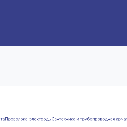
нта
Проволока, электроды
Сантехника и трубопроводная арма