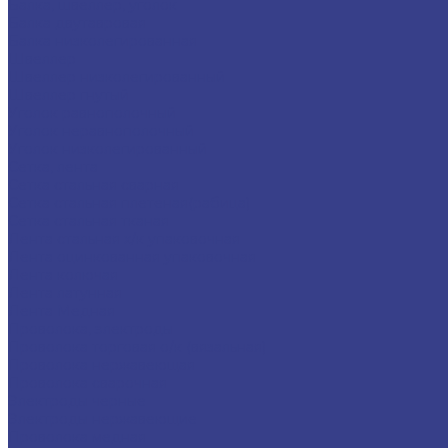
Балка, швеллер, уголок
Балка двутавровая
Балка низколегированная
Швеллер
Швеллер низколегированный
Швеллер гнутый
Уголок равнополочный
Уголок неравнополочный
Уголок низколегированный
Сетка, лента
Сетка стальная сварная
Сетка стальная плетеная(рабица)
Сетка стальная тканая
Лента стальная х/к упаковочная
Лента оцинкованная упаковочная
Лента колючая
Лента латунная
Лента Медная
Проволока, электроды
Проволока торговая о/к (вязальная)
Проволока нержавеющая
Проволока сварочная
Электроды черные
Электроды нержавеющие
Проволока медная