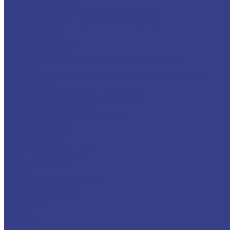
Проволока латунная
Сантехника и трубопроводная арматура
Радиаторы,конвекторы и комплектующие
Краны шаровые
Задвижки, затворы
Вентили, клапаны
Измерительное оборудование и инструменты
Фитинги
Черные фитинги,отводы, фланцы, заглушки, тройники
Фитинги PPRC
Фитинги латунные и никелированные
Нержавеющие фитинги
Фасонные части для канализации
Фитинги ПЭ/ПНД
Металлоизделия
Сварные заборы
Металлические столбы
Закладные детали
Услуги
Плазменная резка металла
Оцинковка металла
Лентопильная резка
О компании
Новости
Статьи