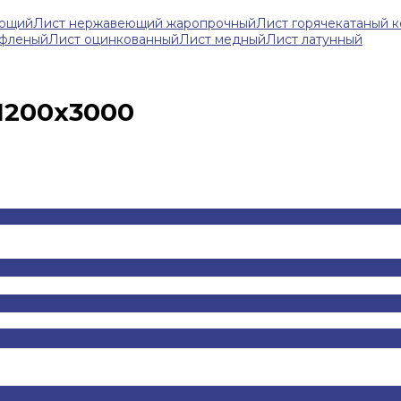
еющий
Лист нержавеющий жаропрочный
Лист горячекатаный 
ифленый
Лист оцинкованный
Лист медный
Лист латунный
1200х3000