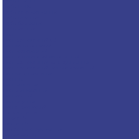
Трубы ПЭ/ПНД
Трубы PPRC
Трубы канализационные
Трубы латунные
Трубы бронзовые
Трубы медные
Лист
Лист горячекатаный ст3
Лист кислотостойкий
Лист нержавеющий
Лист нержавеющий жаропрочный
Лист горячекатаный конструкционный
Лист горячекатаный низколегированный
Лист холоднокатаный
Лист ПВЛ
Лист рифленый
Лист оцинкованный
Лист медный
Лист латунный
Лист алюминиевый
Полоса, квадрат
Полоса г/к
Квадрат г/к
Квадрат конструкционный
Полоса медная