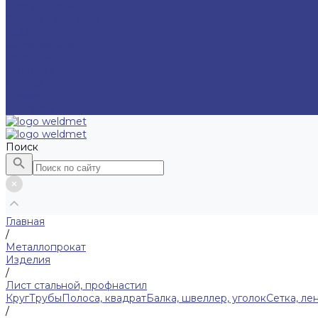
Сертификаты
Вопросы и ответы
Гарантия
Фотогалерея
Вакансии
Доставка
Оплата
Отзывы
Контакты
Поиск
Главная
/
Металлопрокат
Изделия
/
Лист стальной, профнастил
Круг
Трубы
Полоса, квадрат
Балка, швеллер, уголок
Сетка, ле
/