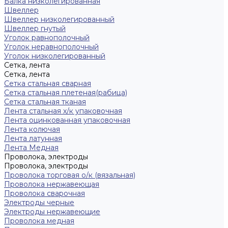
Балка низколегированная
Швеллер
Швеллер низколегированный
Швеллер гнутый
Уголок равнополочный
Уголок неравнополочный
Уголок низколегированный
Сетка, лента
Сетка, лента
Сетка стальная сварная
Сетка стальная плетеная(рабица)
Сетка стальная тканая
Лента стальная х/к упаковочная
Лента оцинкованная упаковочная
Лента колючая
Лента латунная
Лента Медная
Проволока, электроды
Проволока, электроды
Проволока торговая о/к (вязальная)
Проволока нержавеющая
Проволока сварочная
Электроды черные
Электроды нержавеющие
Проволока медная