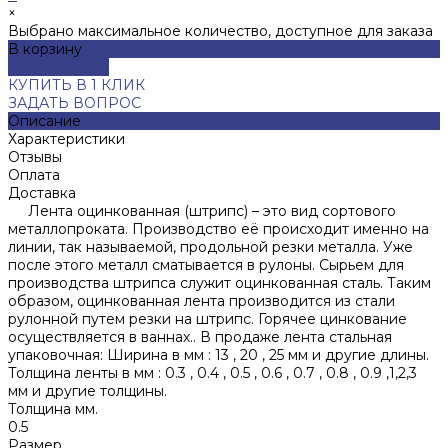
×
Выбрано максимальное количество, доступное для заказа
В корзину
ДОБАВЛЕНО
КУПИТЬ В 1 КЛИК
ЗАДАТЬ ВОПРОС
Описание
Характеристики
Отзывы
Оплата
Доставка
Лента оцинкованная (штрипс) – это вид сортового
металлопроката. Производство её происходит именно на
линии, так называемой, продольной резки металла. Уже
после этого металл сматывается в рулоны. Сырьем для
производства штрипса служит оцинкованная сталь. Таким
образом, оцинкованная лента производится из стали
рулонной путем резки на штрипс. Горячее цинкование
осуществляется в ваннах.. В продаже лента стальная
упаковочная: Ширина в мм : 13 , 20 , 25 мм и другие длины.
Толщина ленты в мм : 0.3 , 0.4 , 0.5 , 0.6 , 0.7 , 0.8 , 0.9 ,1,2,3
мм и другие толщины.
Толщина мм.
0.5
Размер