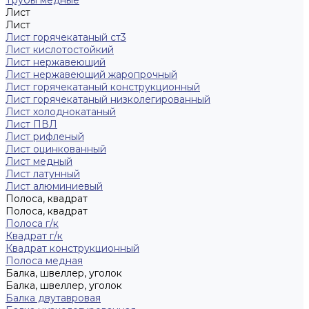
Трубы медные
Лист
Лист
Лист горячекатаный ст3
Лист кислотостойкий
Лист нержавеющий
Лист нержавеющий жаропрочный
Лист горячекатаный конструкционный
Лист горячекатаный низколегированный
Лист холоднокатаный
Лист ПВЛ
Лист рифленый
Лист оцинкованный
Лист медный
Лист латунный
Лист алюминиевый
Полоса, квадрат
Полоса, квадрат
Полоса г/к
Квадрат г/к
Квадрат конструкционный
Полоса медная
Балка, швеллер, уголок
Балка, швеллер, уголок
Балка двутавровая