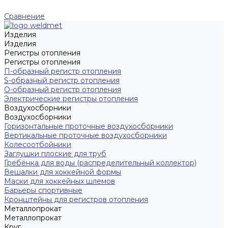
Сравнение
Изделия
Изделия
Регистры отопления
Регистры отопления
П-образный регистр отопления
S-образный регистр отопления
O-образный регистр отопления
Электрические регистры отопления
Воздухосборники
Воздухосборники
Горизонтальные проточные воздухосборники
Вертикальные проточные воздухосборники
Колесоотбойники
Заглушки плоские для труб
Гребёнка для воды (распределительный коллектор)
Вешалки для хоккейной формы
Маски для хоккейных шлемов
Барьеры спортивные
Кронштейны для регистров отопления
Металлопрокат
Металлопрокат
Круг