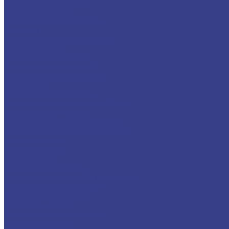
Балка, швеллер, уголок
Балка двутавровая
Балка низколегированная
Швеллер
Швеллер низколегированный
Швеллер гнутый
Уголок равнополочный
Уголок неравнополочный
Уголок низколегированный
Сетка, лента
Сетка стальная сварная
Сетка стальная плетеная(рабица)
Сетка стальная тканая
Лента стальная х/к упаковочная
Лента оцинкованная упаковочная
Лента колючая
Лента латунная
Лента Медная
Проволока, электроды
Проволока торговая о/к (вязальная)
Проволока нержавеющая
Проволока сварочная
Электроды черные
Электроды нержавеющие
Проволока медная