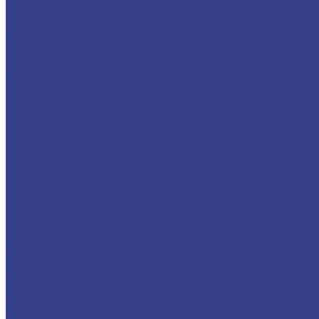
Заглушки плоские для труб
Гребёнка для воды (распределительный коллектор)
Вешалки для хоккейной формы
Маски для хоккейных шлемов
Барьеры спортивные
Кронштейны для регистров отопления
Металлопрокат
Круг
Круг нержавеющий
Круг нержавеющий жаропрочный
Круг горячекатаный
Круг калиброванный
Круг горячекатаный конструкционный
Круг горячекатаный инструментальный
Круг медный
Круг латунный
Круг алюминиевый
Круг дюралевый
Круг бронзовый
Трубы
Трубы ВГП ,Э/С черные и оцинкованные
Трубы профильные
Трубы нержавеющие
Трубы бесшовные х/д и г/д
Трубы алюминиевые, дюралевые