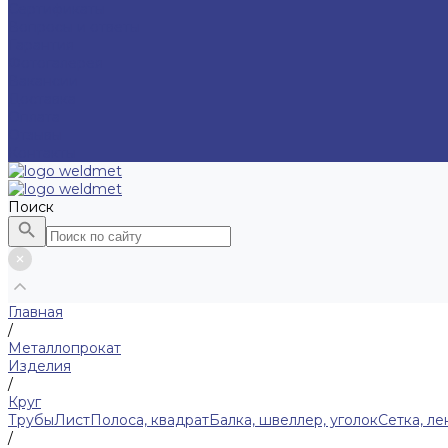
Сертификаты
Вопросы и ответы
Гарантия
Фотогалерея
Вакансии
Доставка
Оплата
Отзывы
Контакты
Поиск
Главная
/
Металлопрокат
Изделия
/
Круг
Трубы
Лист
Полоса, квадрат
Балка, швеллер, уголок
Сетка, ле
/