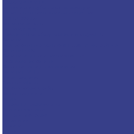
Проволока латунная
Сантехника и трубопроводная арматура
Радиаторы,конвекторы и комплектующие
Краны шаровые
Задвижки, затворы
Вентили, клапаны
Измерительное оборудование и инструменты
Фитинги
Черные фитинги,отводы, фланцы, заглушки, тройники
Фитинги PPRC
Фитинги латунные и никелированные
Нержавеющие фитинги
Фасонные части для канализации
Фитинги ПЭ/ПНД
Металлоизделия
Сварные заборы
Металлические столбы
Закладные детали
Услуги
Плазменная резка металла
Оцинковка металла
Лентопильная резка
О компании
Новости
Статьи