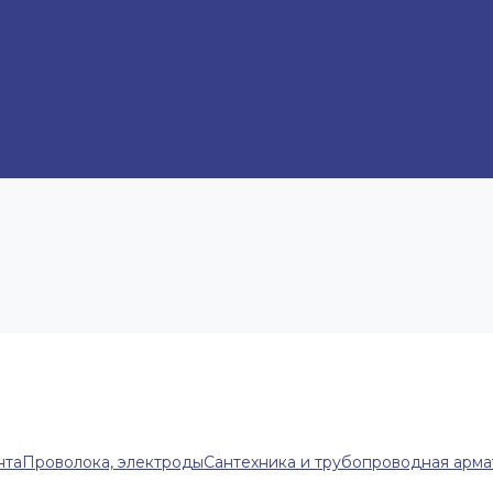
нта
Проволока, электроды
Сантехника и трубопроводная арма