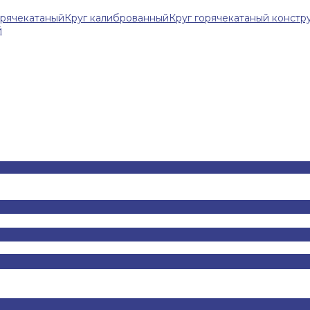
орячекатаный
Круг калиброванный
Круг горячекатаный конст
й