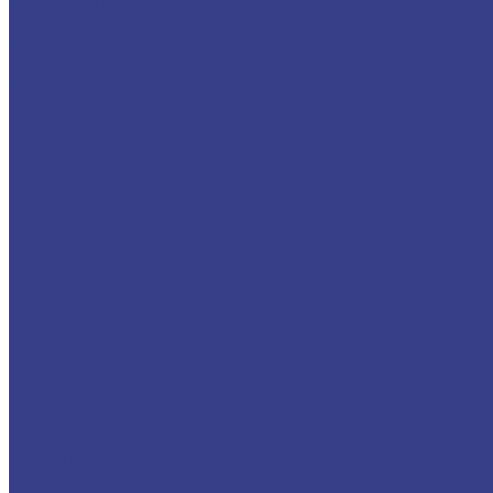
Трубы ПЭ/ПНД
Трубы PPRC
Трубы канализационные
Трубы латунные
Трубы бронзовые
Трубы медные
Лист
Лист горячекатаный ст3
Лист кислотостойкий
Лист нержавеющий
Лист нержавеющий жаропрочный
Лист горячекатаный конструкционный
Лист горячекатаный низколегированный
Лист холоднокатаный
Лист ПВЛ
Лист рифленый
Лист оцинкованный
Лист медный
Лист латунный
Лист алюминиевый
Полоса, квадрат
Полоса г/к
Квадрат г/к
Квадрат конструкционный
Полоса медная