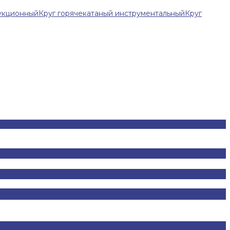
рукционный
Круг горячекатаный инструментальный
Круг