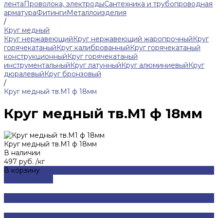
лента
Проволока, электроды
Сантехника и трубопроводная
арматура
Фитинги
Металлоизделия
/
Круг медный
Круг нержавеющий
Круг нержавеющий жаропрочный
Круг
горячекатаный
Круг калиброванный
Круг горячекатаный
конструкционный
Круг горячекатаный
инструментальный
Круг латунный
Круг алюминиевый
Круг
дюралевый
Круг бронзовый
/
Круг медный тв.М1 ф 18мм
Круг медный тв.М1 ф 18мм
Круг медный тв.М1 ф 18мм
В наличии
497 руб.
/
кг
В корзину
ДОБАВЛЕНО