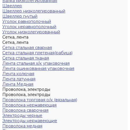
Балка низколегированная
Швеллер
Швеллер низколегированный
Швеллер гнутый
Уголок равнополочный
Уголок неравнополочный
Уголок низколегированный
Сетка, лента
Сетка, лента
Сетка стальная сварная
Сетка стальная плетеная(рабица)
Сетка стальная тканая
Лента стальная х/к упаковочная
Лента оцинкованная упаковочная
Лента колючая
Лента латунная
Лента Медная
Проволока, электроды
Проволока, электроды
Проволока торговая о/к (вязальная)
Проволока нержавеющая
Проволока сварочная
Электроды черные
Электроды нержавеющие
Проволока медная