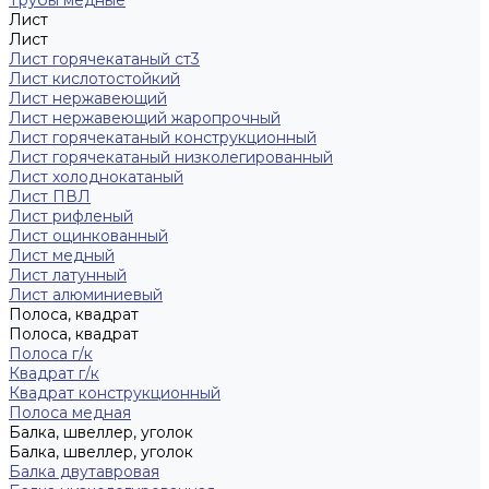
Трубы медные
Лист
Лист
Лист горячекатаный ст3
Лист кислотостойкий
Лист нержавеющий
Лист нержавеющий жаропрочный
Лист горячекатаный конструкционный
Лист горячекатаный низколегированный
Лист холоднокатаный
Лист ПВЛ
Лист рифленый
Лист оцинкованный
Лист медный
Лист латунный
Лист алюминиевый
Полоса, квадрат
Полоса, квадрат
Полоса г/к
Квадрат г/к
Квадрат конструкционный
Полоса медная
Балка, швеллер, уголок
Балка, швеллер, уголок
Балка двутавровая