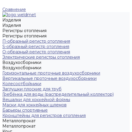
Сравнение
Изделия
Изделия
Регистры отопления
Регистры отопления
П-образный регистр отопления
S-образный регистр отопления
O-образный регистр отопления
Электрические регистры отопления
Воздухосборники
Воздухосборники
Горизонтальные проточные воздухосборники
Вертикальные проточные воздухосборники
Колесоотбойники
Заглушки плоские для труб
Гребёнка для воды (распределительный коллектор)
Вешалки для хоккейной формы
Маски для хоккейных шлемов
Барьеры спортивные
Кронштейны для регистров отопления
Металлопрокат
Металлопрокат
Круг