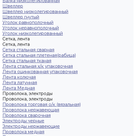
Балка низколегированная
Швеллер
Швеллер низколегированный
Швеллер гнутый
Уголок равнополочный
Уголок неравнополочный
Уголок низколегированный
Сетка, лента
Сетка, лента
Сетка стальная сварная
Сетка стальная плетеная(рабица)
Сетка стальная тканая
Лента стальная х/к упаковочная
Лента оцинкованная упаковочная
Лента колючая
Лента латунная
Лента Медная
Проволока, электроды
Проволока, электроды
Проволока торговая о/к (вязальная)
Проволока нержавеющая
Проволока сварочная
Электроды черные
Электроды нержавеющие
Проволока медная