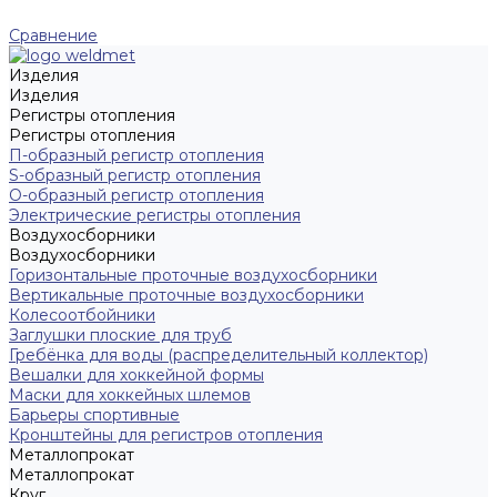
Сравнение
Изделия
Изделия
Регистры отопления
Регистры отопления
П-образный регистр отопления
S-образный регистр отопления
O-образный регистр отопления
Электрические регистры отопления
Воздухосборники
Воздухосборники
Горизонтальные проточные воздухосборники
Вертикальные проточные воздухосборники
Колесоотбойники
Заглушки плоские для труб
Гребёнка для воды (распределительный коллектор)
Вешалки для хоккейной формы
Маски для хоккейных шлемов
Барьеры спортивные
Кронштейны для регистров отопления
Металлопрокат
Металлопрокат
Круг