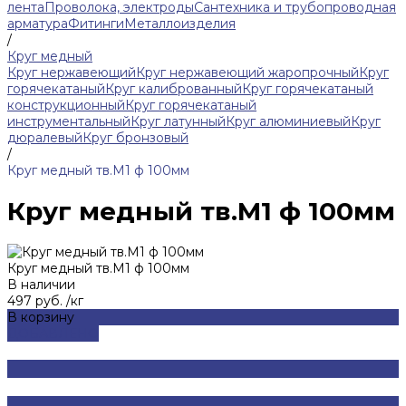
лента
Проволока, электроды
Сантехника и трубопроводная
арматура
Фитинги
Металлоизделия
/
Круг медный
Круг нержавеющий
Круг нержавеющий жаропрочный
Круг
горячекатаный
Круг калиброванный
Круг горячекатаный
конструкционный
Круг горячекатаный
инструментальный
Круг латунный
Круг алюминиевый
Круг
дюралевый
Круг бронзовый
/
Круг медный тв.М1 ф 100мм
Круг медный тв.М1 ф 100мм
Круг медный тв.М1 ф 100мм
В наличии
497 руб.
/
кг
В корзину
ДОБАВЛЕНО