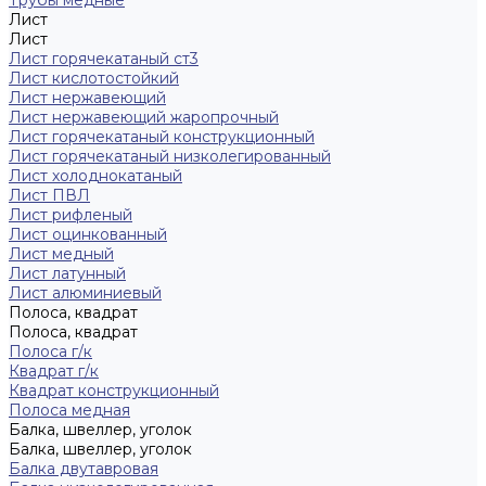
Трубы медные
Лист
Лист
Лист горячекатаный ст3
Лист кислотостойкий
Лист нержавеющий
Лист нержавеющий жаропрочный
Лист горячекатаный конструкционный
Лист горячекатаный низколегированный
Лист холоднокатаный
Лист ПВЛ
Лист рифленый
Лист оцинкованный
Лист медный
Лист латунный
Лист алюминиевый
Полоса, квадрат
Полоса, квадрат
Полоса г/к
Квадрат г/к
Квадрат конструкционный
Полоса медная
Балка, швеллер, уголок
Балка, швеллер, уголок
Балка двутавровая