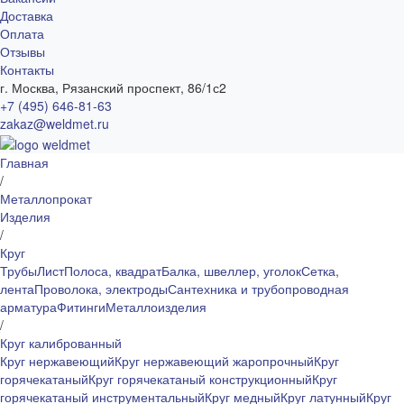
Доставка
Оплата
Отзывы
Контакты
г. Москва, Рязанский проспект, 86/1с2
+7 (495) 646-81-63
zakaz@weldmet.ru
Главная
/
Металлопрокат
Изделия
/
Круг
Трубы
Лист
Полоса, квадрат
Балка, швеллер, уголок
Сетка,
лента
Проволока, электроды
Сантехника и трубопроводная
арматура
Фитинги
Металлоизделия
/
Круг калиброванный
Круг нержавеющий
Круг нержавеющий жаропрочный
Круг
горячекатаный
Круг горячекатаный конструкционный
Круг
горячекатаный инструментальный
Круг медный
Круг латунный
Круг