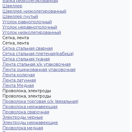
Балка низколегированная
Швеллер
Швеллер низколегированный
Швеллер гнутый
Уголок равнополочный
Уголок неравнополочный
Уголок низколегированный
Сетка, лента
Сетка, лента
Сетка стальная сварная
Сетка стальная плетеная(рабица)
Сетка стальная тканая
Лента стальная х/к упаковочная
Лента оцинкованная упаковочная
Лента колючая
Лента латунная
Лента Медная
Проволока, электроды
Проволока, электроды
Проволока торговая о/к (вязальная)
Проволока нержавеющая
Проволока сварочная
Электроды черные
Электроды нержавеющие
Проволока медная