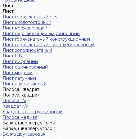
Трубы медные
Лист
Лист
Лист горячекатаный ст3
Лист кислотостойкий
Лист нержавеющий
Лист нержавеющий жаропрочный
Лист горячекатаный конструкционный
Лист горячекатаный низколегированный
Лист холоднокатаный
Лист ПВЛ
Лист рифленый
Лист оцинкованный
Лист медный
Лист латунный
Лист алюминиевый
Полоса, квадрат
Полоса, квадрат
Полоса г/к
Квадрат г/к
Квадрат конструкционный
Полоса медная
Балка, швеллер, уголок
Балка, швеллер, уголок
Балка двутавровая