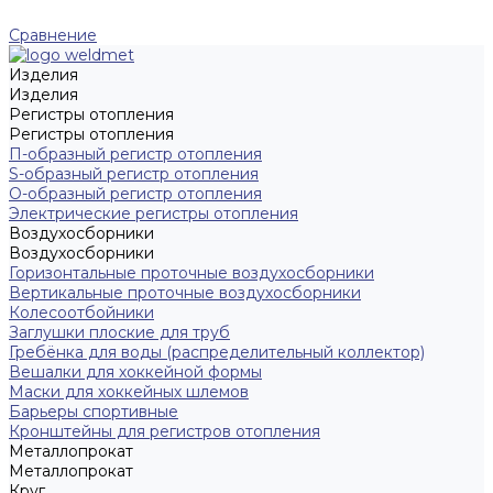
Сравнение
Изделия
Изделия
Регистры отопления
Регистры отопления
П-образный регистр отопления
S-образный регистр отопления
O-образный регистр отопления
Электрические регистры отопления
Воздухосборники
Воздухосборники
Горизонтальные проточные воздухосборники
Вертикальные проточные воздухосборники
Колесоотбойники
Заглушки плоские для труб
Гребёнка для воды (распределительный коллектор)
Вешалки для хоккейной формы
Маски для хоккейных шлемов
Барьеры спортивные
Кронштейны для регистров отопления
Металлопрокат
Металлопрокат
Круг