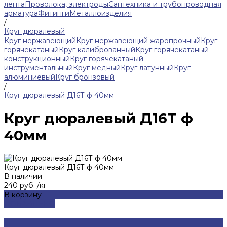
лента
Проволока, электроды
Сантехника и трубопроводная
арматура
Фитинги
Металлоизделия
/
Круг дюралевый
Круг нержавеющий
Круг нержавеющий жаропрочный
Круг
горячекатаный
Круг калиброванный
Круг горячекатаный
конструкционный
Круг горячекатаный
инструментальный
Круг медный
Круг латунный
Круг
алюминиевый
Круг бронзовый
/
Круг дюралевый Д16Т ф 40мм
Круг дюралевый Д16Т ф
40мм
Круг дюралевый Д16Т ф 40мм
В наличии
240 руб.
/
кг
В корзину
ДОБАВЛЕНО