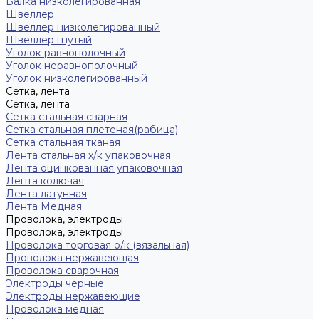
Балка низколегированная
Швеллер
Швеллер низколегированный
Швеллер гнутый
Уголок равнополочный
Уголок неравнополочный
Уголок низколегированный
Сетка, лента
Сетка, лента
Сетка стальная сварная
Сетка стальная плетеная(рабица)
Сетка стальная тканая
Лента стальная х/к упаковочная
Лента оцинкованная упаковочная
Лента колючая
Лента латунная
Лента Медная
Проволока, электроды
Проволока, электроды
Проволока торговая о/к (вязальная)
Проволока нержавеющая
Проволока сварочная
Электроды черные
Электроды нержавеющие
Проволока медная