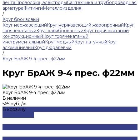
лента
Проволока, электроды
Сантехника и трубопроводная
арматура
Фитинги
Металлоизделия
/
Круг бронзовый
Круг нержавеющий
Круг нержавеющий жаропрочный
Круг
горячекатаный
Круг калиброванный
Круг горячекатаный
конструкционный
Круг горячекатаный
инструментальный
Круг медный
Круг латунный
Круг
алюминиевый
Круг дюралевый
/
Круг БрАЖ 9-4 прес. ф22мм
Круг БрАЖ 9-4 прес. ф22мм
Круг БрАЖ 9-4 прес. ф22мм
В наличии
565 руб.
/
кг
В корзину
ДОБАВЛЕНО