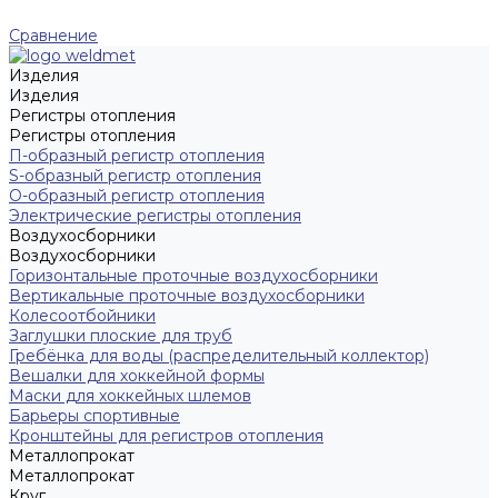
Сравнение
Изделия
Изделия
Регистры отопления
Регистры отопления
П-образный регистр отопления
S-образный регистр отопления
O-образный регистр отопления
Электрические регистры отопления
Воздухосборники
Воздухосборники
Горизонтальные проточные воздухосборники
Вертикальные проточные воздухосборники
Колесоотбойники
Заглушки плоские для труб
Гребёнка для воды (распределительный коллектор)
Вешалки для хоккейной формы
Маски для хоккейных шлемов
Барьеры спортивные
Кронштейны для регистров отопления
Металлопрокат
Металлопрокат
Круг