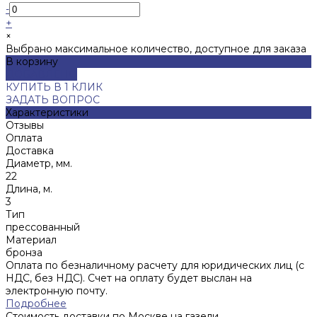
-
+
×
Выбрано максимальное количество, доступное для заказа
В корзину
ДОБАВЛЕНО
КУПИТЬ В 1 КЛИК
ЗАДАТЬ ВОПРОС
Характеристики
Отзывы
Оплата
Доставка
Диаметр, мм.
22
Длина, м.
3
Тип
прессованный
Материал
бронза
Оплата по безналичному расчету для юридических лиц (с
НДС, без НДС). Счет на оплату будет выслан на
электронную почту.
Подробнее
Стоимость доставки по Москве на газели