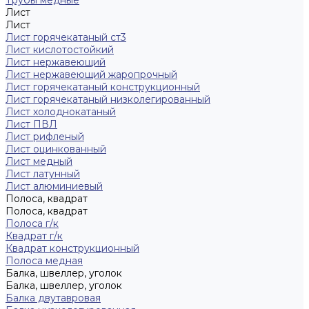
Трубы медные
Лист
Лист
Лист горячекатаный ст3
Лист кислотостойкий
Лист нержавеющий
Лист нержавеющий жаропрочный
Лист горячекатаный конструкционный
Лист горячекатаный низколегированный
Лист холоднокатаный
Лист ПВЛ
Лист рифленый
Лист оцинкованный
Лист медный
Лист латунный
Лист алюминиевый
Полоса, квадрат
Полоса, квадрат
Полоса г/к
Квадрат г/к
Квадрат конструкционный
Полоса медная
Балка, швеллер, уголок
Балка, швеллер, уголок
Балка двутавровая