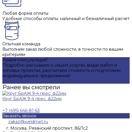
Любая форма оплаты
Удобные способы оплаты: наличный и безналичный расчет
Опытная команда
Выполним заказ любой сложности, в точности по вашим
критериям
Нужна консультация?
Подробно расскажем о наших услугах, видах работ и
типовых проектах, рассчитаем стоимость и подготовим
индивидуальное предложение!
Задать вопрос
Ранее вы смотрели
Круг БрАЖ 9-4 прес. ф22мм
+7 (495) 646-81-63
Заказать звонок
zakaz@weldmet.ru
г. Москва, Рязанский проспект, 86/1с2