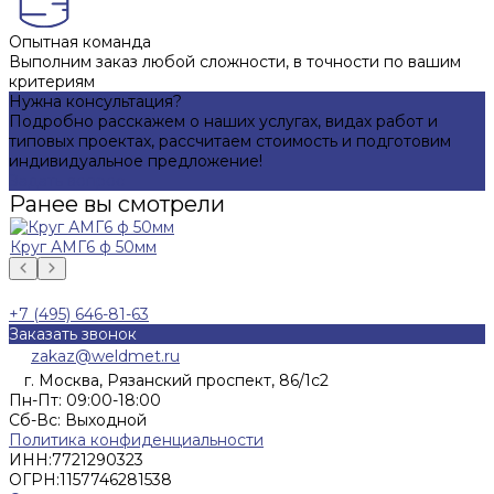
Опытная команда
Выполним заказ любой сложности, в точности по вашим
критериям
Нужна консультация?
Подробно расскажем о наших услугах, видах работ и
типовых проектах, рассчитаем стоимость и подготовим
индивидуальное предложение!
Задать вопрос
Ранее вы смотрели
Круг АМГ6 ф 50мм
+7 (495) 646-81-63
Заказать звонок
zakaz@weldmet.ru
г. Москва, Рязанский проспект, 86/1с2
Пн-Пт: 09:00-18:00
Cб-Вс: Выходной
Политика конфиденциальности
ИНН:
7721290323
ОГРН:
1157746281538