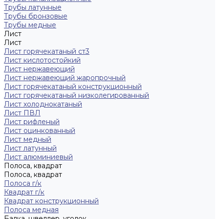
Трубы латунные
Трубы бронзовые
Трубы медные
Лист
Лист
Лист горячекатаный ст3
Лист кислотостойкий
Лист нержавеющий
Лист нержавеющий жаропрочный
Лист горячекатаный конструкционный
Лист горячекатаный низколегированный
Лист холоднокатаный
Лист ПВЛ
Лист рифленый
Лист оцинкованный
Лист медный
Лист латунный
Лист алюминиевый
Полоса, квадрат
Полоса, квадрат
Полоса г/к
Квадрат г/к
Квадрат конструкционный
Полоса медная
Балка, швеллер, уголок