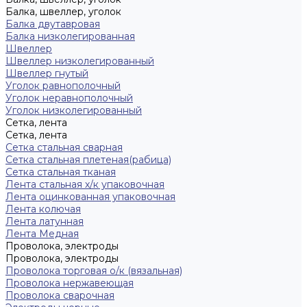
Балка, швеллер, уголок
Балка двутавровая
Балка низколегированная
Швеллер
Швеллер низколегированный
Швеллер гнутый
Уголок равнополочный
Уголок неравнополочный
Уголок низколегированный
Сетка, лента
Сетка, лента
Сетка стальная сварная
Сетка стальная плетеная(рабица)
Сетка стальная тканая
Лента стальная х/к упаковочная
Лента оцинкованная упаковочная
Лента колючая
Лента латунная
Лента Медная
Проволока, электроды
Проволока, электроды
Проволока торговая о/к (вязальная)
Проволока нержавеющая
Проволока сварочная