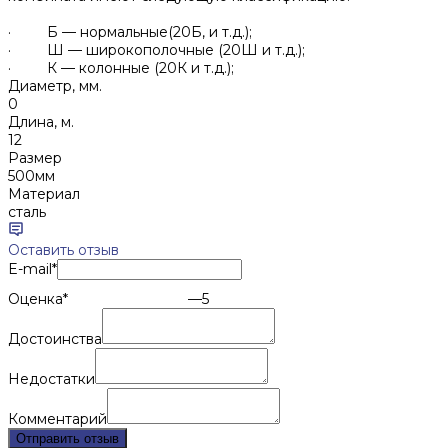
· Б — нормальные(20Б, и т.д.);
· Ш — широкополочные (20Ш и т.д.);
· К — колонные (20К и т.д.);
Диаметр, мм.
0
Длина, м.
12
Размер
500мм
Материал
сталь
Оставить отзыв
E-mail
*
Оценка
*
—
5
Достоинства
Недостатки
Комментарий
Отправить отзыв