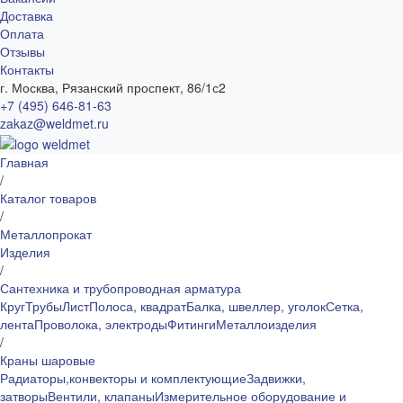
Доставка
Оплата
Отзывы
Контакты
г. Москва, Рязанский проспект, 86/1с2
+7 (495) 646-81-63
zakaz@weldmet.ru
Главная
/
Каталог товаров
/
Металлопрокат
Изделия
/
Сантехника и трубопроводная арматура
Круг
Трубы
Лист
Полоса, квадрат
Балка, швеллер, уголок
Сетка,
лента
Проволока, электроды
Фитинги
Металлоизделия
/
Краны шаровые
Радиаторы,конвекторы и комплектующие
Задвижки,
затворы
Вентили, клапаны
Измерительное оборудование и