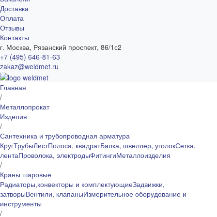
Доставка
Оплата
Отзывы
Контакты
г. Москва, Рязанский проспект, 86/1с2
+7 (495) 646-81-63
zakaz@weldmet.ru
Главная
/
Металлопрокат
Изделия
/
Сантехника и трубопроводная арматура
Круг
Трубы
Лист
Полоса, квадрат
Балка, швеллер, уголок
Сетка,
лента
Проволока, электроды
Фитинги
Металлоизделия
/
Краны шаровые
Радиаторы,конвекторы и комплектующие
Задвижки,
затворы
Вентили, клапаны
Измерительное оборудование и
инструменты
/