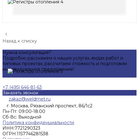
Назад к списку
Нужна консультация?
Подробно расскажем о наших услугах, видах работ и
типовых проектах, рассчитаем стоимость и подготовим
индивидуальное предложение!
Задать вопрос
+7 (495) 646-81-63
Заказать звонок
zakaz@weldmet.ru
г. Москва, Рязанский проспект, 86/1с2
Пн-Пт: 09:00-18:00
Cб-Вс: Выходной
Политика конфиденциальности
ИНН:
7721290323
ОГРН:
1157746281538