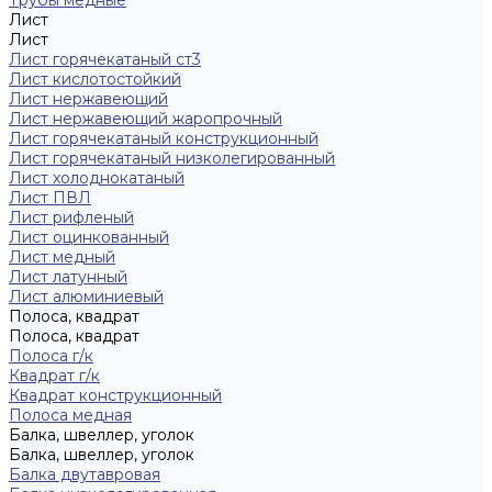
Трубы медные
Лист
Лист
Лист горячекатаный ст3
Лист кислотостойкий
Лист нержавеющий
Лист нержавеющий жаропрочный
Лист горячекатаный конструкционный
Лист горячекатаный низколегированный
Лист холоднокатаный
Лист ПВЛ
Лист рифленый
Лист оцинкованный
Лист медный
Лист латунный
Лист алюминиевый
Полоса, квадрат
Полоса, квадрат
Полоса г/к
Квадрат г/к
Квадрат конструкционный
Полоса медная
Балка, швеллер, уголок
Балка, швеллер, уголок
Балка двутавровая