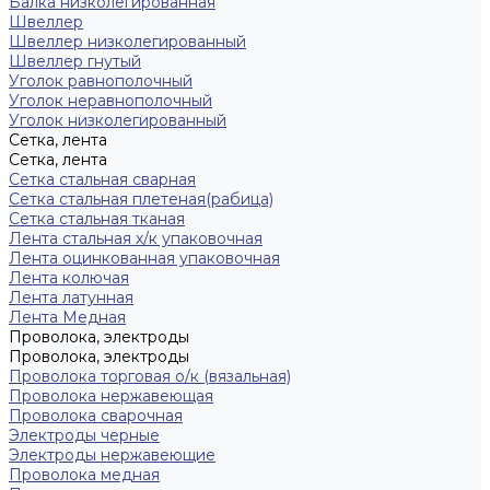
Балка низколегированная
Швеллер
Швеллер низколегированный
Швеллер гнутый
Уголок равнополочный
Уголок неравнополочный
Уголок низколегированный
Сетка, лента
Сетка, лента
Сетка стальная сварная
Сетка стальная плетеная(рабица)
Сетка стальная тканая
Лента стальная х/к упаковочная
Лента оцинкованная упаковочная
Лента колючая
Лента латунная
Лента Медная
Проволока, электроды
Проволока, электроды
Проволока торговая о/к (вязальная)
Проволока нержавеющая
Проволока сварочная
Электроды черные
Электроды нержавеющие
Проволока медная