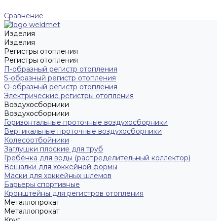
Сравнение
Изделия
Изделия
Регистры отопления
Регистры отопления
П-образный регистр отопления
S-образный регистр отопления
O-образный регистр отопления
Электрические регистры отопления
Воздухосборники
Воздухосборники
Горизонтальные проточные воздухосборники
Вертикальные проточные воздухосборники
Колесоотбойники
Заглушки плоские для труб
Гребёнка для воды (распределительный коллектор)
Вешалки для хоккейной формы
Маски для хоккейных шлемов
Барьеры спортивные
Кронштейны для регистров отопления
Металлопрокат
Металлопрокат
Круг