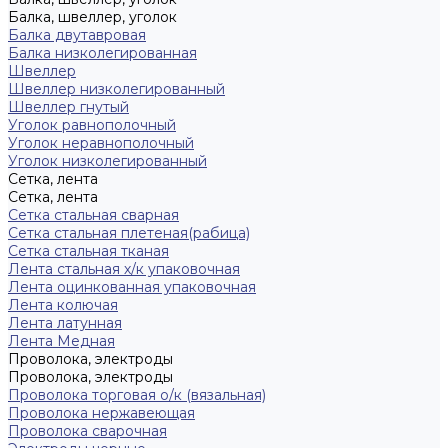
Балка, швеллер, уголок
Балка двутавровая
Балка низколегированная
Швеллер
Швеллер низколегированный
Швеллер гнутый
Уголок равнополочный
Уголок неравнополочный
Уголок низколегированный
Сетка, лента
Сетка, лента
Сетка стальная сварная
Сетка стальная плетеная(рабица)
Сетка стальная тканая
Лента стальная х/к упаковочная
Лента оцинкованная упаковочная
Лента колючая
Лента латунная
Лента Медная
Проволока, электроды
Проволока, электроды
Проволока торговая о/к (вязальная)
Проволока нержавеющая
Проволока сварочная