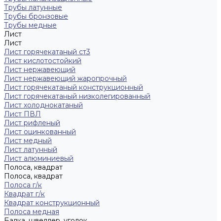
Трубы латунные
Трубы бронзовые
Трубы медные
Лист
Лист
Лист горячекатаный ст3
Лист кислотостойкий
Лист нержавеющий
Лист нержавеющий жаропрочный
Лист горячекатаный конструкционный
Лист горячекатаный низколегированный
Лист холоднокатаный
Лист ПВЛ
Лист рифленый
Лист оцинкованный
Лист медный
Лист латунный
Лист алюминиевый
Полоса, квадрат
Полоса, квадрат
Полоса г/к
Квадрат г/к
Квадрат конструкционный
Полоса медная
Балка, швеллер, уголок